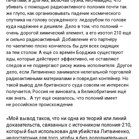
печатями, и для них, включая Оуэна, неочевидно, что
убивать с помощью радиоактивного полония почти так
же глупо, как организовывать падение космического
спутника на голову осуждённого: ледорубом по голове
куда надёжнее и дешевле. Дело в том, что полоний —
очень дорогой химический элемент, а его изотоп 210 ещё
и сильно радиоактивный. Добавление его партнёру
по чаепитию плохо кончилось бы для всех сидящих
за тем столом. А ещё со времён Борджиа существуют
яды, которые действуют эффективно, не оставляют
следов и не подвергают риску жизнь исполнителя. Другое
дело, если Литвиненко занимался нелегальной торговлей
радиоактивными материалами и повредил контейнер. Но
такой вывод для британского суда совсем не интересен:
получается, Россия не виновата, а Великобритания ещё
как знать… А тут ещё оказалось, что полоний имеет
не российское происхождение.
«Мой вывод таков, что ни одна из теорий или линий
доказательств, связанных с источником полония-210,
который был использован для убийства Литвиненко,
недостаточна для того, чтобы я без дополнительных