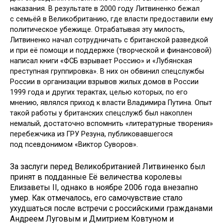
наказания. В результате в 2000 году Литвиненко бежал
с семьёй в Великобританию, где власти предоставили ему
политическое убежище. Отрабатывая эту милость,
Литвиненко начал сотрудничать с британской разведкой
и при её помощи и поддержке (творческой и финансовой)
написал книги «ФСБ взрывает Россию» и «Лубянская
преступная группировка». В них он обвинил спецслужбы
России в организации взрывов жилых домов в России
1999 года и других терактах, целью которых, по его
мнению, являлся приход к власти Владимира Путина. Опыт
такой работы у британских спецслужб был накоплен
немалый, достаточно вспомнить «литературные творения»
перебежчика из ГРУ Резуна, публиковавшегося
под псевдонимом «Виктор Суворов».
За заслуги перед Великобританией Литвиненко был
принят в подданные Её величества королевы
Елизаветы II, однако в ноябре 2006 года внезапно
умер. Как отмечалось, его самочувствие стало
ухудшаться после встречи с российскими гражданами
Андреем Луговым и Дмитрием Ковтуном и