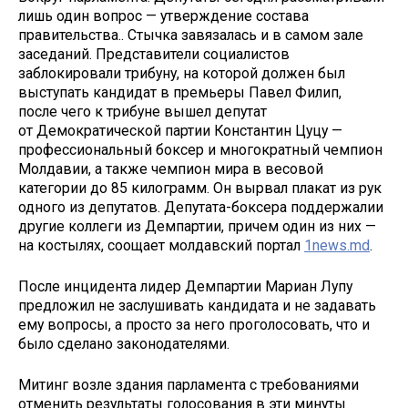
лишь один вопрос — утверждение состава
правительства.. Стычка завязалась и в самом зале
заседаний. Представители социалистов
заблокировали трибуну, на которой должен был
выступать кандидат в премьеры Павел Филип,
после чего к трибуне вышел депутат
от Демократической партии Константин Цуцу —
профессиональный боксер и многократный чемпион
Молдавии, а также чемпион мира в весовой
категории до 85 килограмм. Он вырвал плакат из рук
одного из депутатов. Депутата-боксера поддержалии
другие коллеги из Демпартии, причем один из них —
на костылях, соощает молдавский портал
1news.md
.
После инцидента лидер Демпартии Мариан Лупу
предложил не заслушивать кандидата и не задавать
ему вопросы, а просто за него проголосовать, что и
было сделано законодателями.
Митинг возле здания парламента с требованиями
отменить результаты голосования в эти минуты