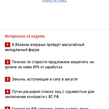
Новости СМИ2
Интересное за неделю
В Абхазии впервые пройдёт масштабный
1
молодёжный форум
Пенсию по старости предложили закрепить на
2
уровне не ниже 40% от заработка
Законы, вступающие в силу в августе
3
Путин расширил список лиц с судимостью для
4
заключения контракта с ВС РФ
Сможет ли ИИ написать оперу и спеть арию
5