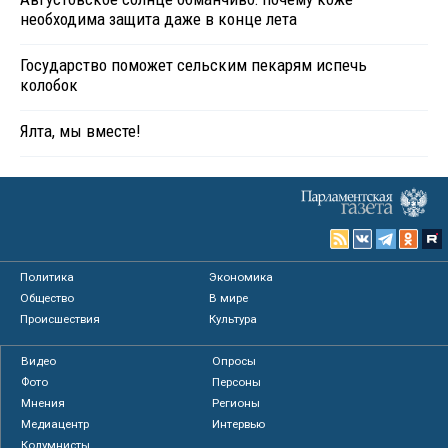
необходима защита даже в конце лета
Государство поможет сельским пекарям испечь
колобок
Ялта, мы вместе!
Политика
Экономика
Общество
В мире
Происшествия
Культура
Видео
Опросы
Фото
Персоны
Мнения
Регионы
Медиацентр
Интервью
Колумнисты