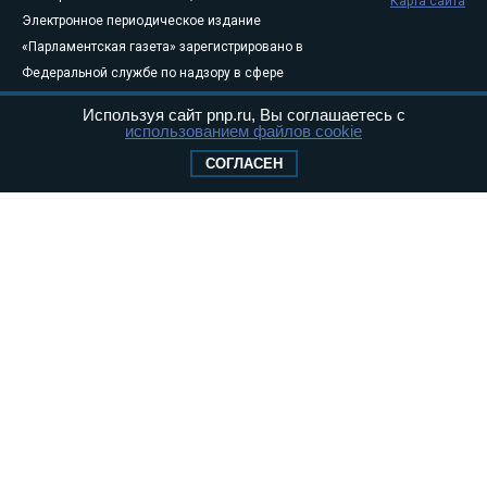
Карта сайта
Электронное периодическое издание
«Парламентская газета» зарегистрировано в
Федеральной службе по надзору в сфере
связи, информационных технологий и
Используя сайт pnp.ru, Вы соглашаетесь с
массовых коммуникаций (Роскомнадзор) 05
использованием файлов cookie
августа 2011 года. 18+
СОГЛАСЕН
Свидетельство о регистрации Эл № ФС77-
46097
Учредитель — АНО «Парламентская газета»
Исполняющий обязанности главного
редактора — Абдуллаев М.Р.
Тел.: +7 (495) 637–69–79 E-mail:
pg@pnp.ru
«Парламентская газета» - официальное еженедельное издание
Федерального Собрания РФ. Издается с 1997 года. Учредители
газеты - Государственная Дума и Совет Федерации РФ. Официальный
публикатор федеральных конституционных законов, федеральных
законов и актов палат Федерального Собрания. «Парламентская
газета» имеет пункты печати и представительства в десяти субъектах
федерации.