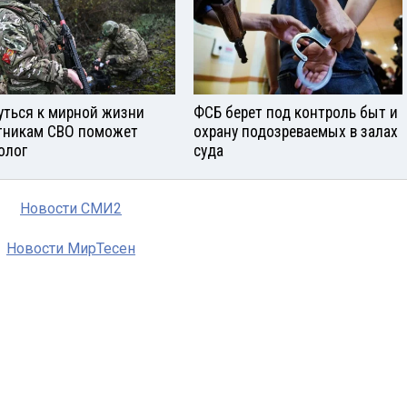
уться к мирной жизни
ФСБ берет под контроль быт и
тникам СВО поможет
охрану подозреваемых в залах
олог
суда
Новости СМИ2
Новости МирТесен