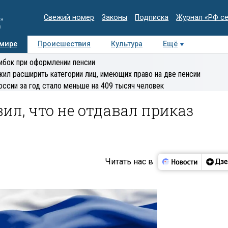
Свежий номер
Законы
Подписка
Журнал «РФ с
ия
и
 мире
Происшествия
Культура
Ещё
Медиацентр
Интервью
Колумнисты
Делова
ибок при оформлении пенсии
эксперт
ил расширить категории лиц, имеющих право на две пенсии
оссии за год стало меньше на 409 тысяч человек
ил, что не отдавал приказ
Читать нас в