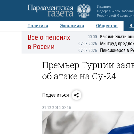
Издание
Федерального Собран
Российской Федераци
Политика
Экономика
Общество
В
Все о пенсиях
Фото
Авторы
Персоны
Мнения
Регионы
Как избежать ош
00:00
Минтруд предлож
07.08.2026
в России
Пенсионеров в Р
07.08.2026
Премьер Турции заяв
об атаке на Су-24
Поделиться
31.12.2015 09:26