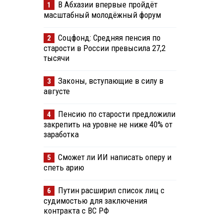
В Абхазии впервые пройдёт
1
масштабный молодёжный форум
Соцфонд: Средняя пенсия по
2
старости в России превысила 27,2
тысячи
Законы, вступающие в силу в
3
августе
Пенсию по старости предложили
4
закрепить на уровне не ниже 40% от
заработка
Сможет ли ИИ написать оперу и
5
спеть арию
Путин расширил список лиц с
6
судимостью для заключения
контракта с ВС РФ