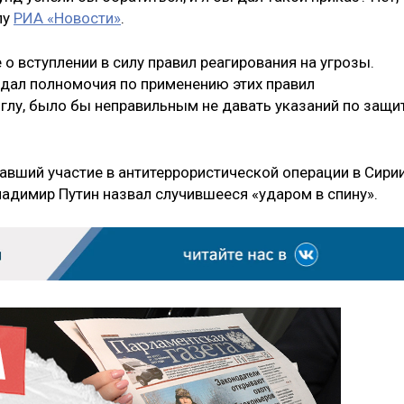
лу
РИА «Новости»
.
 о вступлении в силу правил реагирования на угрозы.
едал полномочия по применению этих правил
лу, было бы неправильным не давать указаний по защи
авший участие в антитеррористической операции в Сирии
ладимир Путин назвал случившееся «ударом в спину».