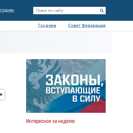
егодня»
Госдума
Совет Федерации
я
Авто
Недвижимость
Технологии
иза
Интересное за неделю