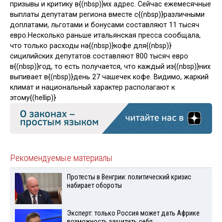
призывы и критику в{(nbsp)}их адрес. Сейчас ежемесячные
выплаты депутатам региона вместе с{(nbsp)}различными
доплатами, льготами и бонусами составляют 11 тысяч
евро.
Несколько раньше итальянская пресса сообщала,
что только расходы на{(nbsp)}кофе для{(nbsp)}
сицилийских депутатов составляют 800 тысяч евро
в{(nbsp)}год, то есть получается, что каждый из{(nbsp)}них
выпивает в{(nbsp)}день 27 чашечек кофе. Видимо, жаркий
климат и национальный характер располагают к
этому{(hellip)}
Рекомендуемые материалы
Протесты в Венгрии: политический кризис
набирает обороты
Эксперт: только Россия может дать Африке
возможность защитить себя