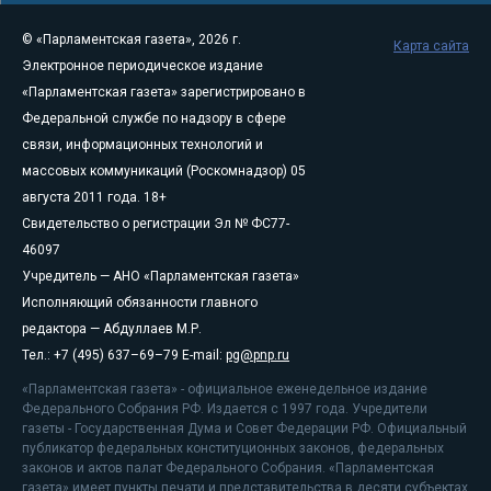
© «Парламентская газета», 2026 г.
Карта сайта
Электронное периодическое издание
«Парламентская газета» зарегистрировано в
Федеральной службе по надзору в сфере
связи, информационных технологий и
массовых коммуникаций (Роскомнадзор) 05
августа 2011 года. 18+
Свидетельство о регистрации Эл № ФС77-
46097
Учредитель — АНО «Парламентская газета»
Исполняющий обязанности главного
редактора — Абдуллаев М.Р.
Тел.: +7 (495) 637–69–79 E-mail:
pg@pnp.ru
«Парламентская газета» - официальное еженедельное издание
Федерального Собрания РФ. Издается с 1997 года. Учредители
газеты - Государственная Дума и Совет Федерации РФ. Официальный
публикатор федеральных конституционных законов, федеральных
законов и актов палат Федерального Собрания. «Парламентская
газета» имеет пункты печати и представительства в десяти субъектах