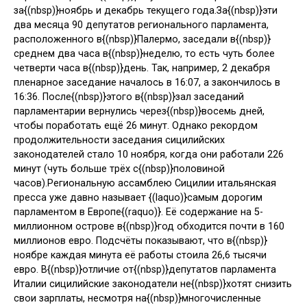
за{(nbsp)}ноябрь и декабрь текущего года.
За{(nbsp)}эти
два месяца 90 депутатов регионального парламента,
расположенного в{(nbsp)}Палермо, заседали в{(nbsp)}
среднем два часа в{(nbsp)}неделю, то есть чуть более
четверти часа в{(nbsp)}день. Так, например, 2 декабря
пленарное заседание началось в 16:07, а закончилось в
16:36. После{(nbsp)}этого в{(nbsp)}зал заседаний
парламентарии вернулись через{(nbsp)}восемь дней,
чтобы поработать ещё 26 минут. Однако рекордом
продолжительности заседания сицилийских
законодателей стало 10 ноября, когда они работали 226
минут (чуть больше трёх с{(nbsp)}половиной
часов).
Региональную ассамблею Сицилии итальянская
пресса уже давно называет {(laquo)}самым дорогим
парламентом в Европе{(raquo)}. Её содержание на 5-
миллионном острове в{(nbsp)}год обходится почти в 160
миллионов евро. Подсчёты показывают, что в{(nbsp)}
ноябре каждая минута её работы стоила 26,6 тысячи
евро. В{(nbsp)}отличие от{(nbsp)}депутатов парламента
Италии сицилийские законодатели не{(nbsp)}хотят снизить
свои зарплаты, несмотря на{(nbsp)}многочисленные