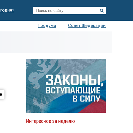
егодня»
Госдума
Совет Федерации
я
Авто
Недвижимость
Технологии
иза
Интересное за неделю