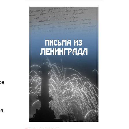
ое
ия