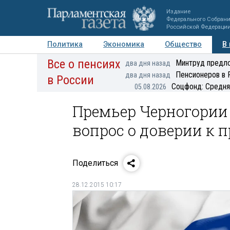
Издание
Федерального Собран
Российской Федераци
Политика
Экономика
Общество
В
Все о пенсиях
Фото
Авторы
Персоны
Мнения
Регионы
Минтруд предло
два дня назад
Пенсионеров в 
два дня назад
в России
Соцфонд: Средня
05.08.2026
Премьер Черногории
вопрос о доверии к 
Поделиться
28.12.2015 10:17