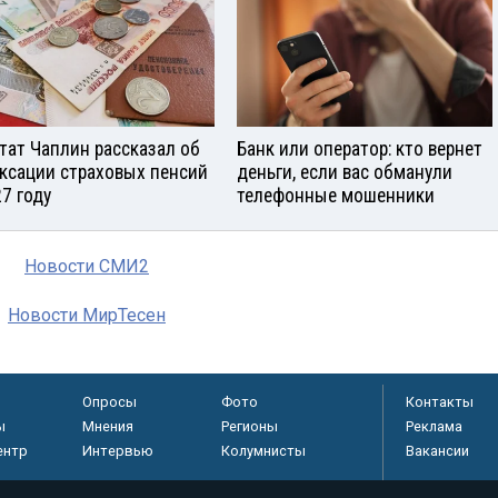
тат Чаплин рассказал об
Банк или оператор: кто вернет
ксации страховых пенсий
деньги, если вас обманули
27 году
телефонные мошенники
Новости СМИ2
Новости МирТесен
Опросы
Фото
Контакты
ы
Мнения
Регионы
Реклама
ентр
Интервью
Колумнисты
Вакансии