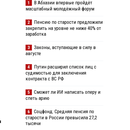
В Абхазии впервые пройдёт
1
масштабный молодёжный форум
Пенсию по старости предложили
2
закрепить на уровне не ниже 40% от
заработка
Законы, вступающие в силу в
3
августе
Путин расширил список лиц с
4
судимостью для заключения
контракта с ВС РФ
Сможет ли ИИ написать оперу и
5
спеть арию
Соцфонд: Средняя пенсия по
6
старости в России превысила 27,2
н
тысячи