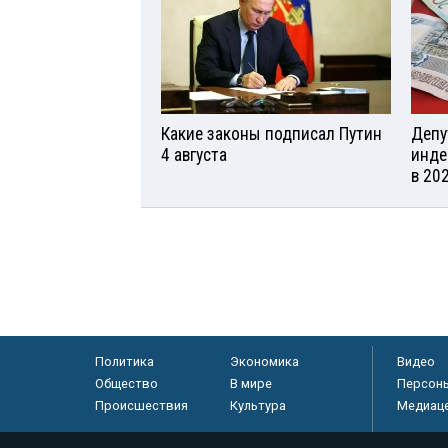
Какие законы подписал Путин
Депу
4 августа
инде
в 20
Политика
Экономика
Видео
Общество
В мире
Персон
Происшествия
Культура
Медиац