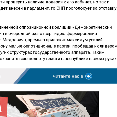
и проверить наличие доверия к его кабинет, но так и
удет внесен в парламент, то СНП проголосует за отставку
единенной оппозиционной коалиции «Демократический
ч в очередной раз отверг идею формирования
ю Медоевича, премьер приложит максимум усилий
орону малые оппозиционные партии, пообещав их лидера
угих структурах государственного аппарата. Таким
охранить всю полноту власти в республике в своих руках