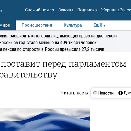
Свежий номер
Законы
Подписка
Журнал «РФ с
ия
и
 мире
Происшествия
Культура
Ещё
Медиацентр
Интервью
Колумнисты
Делова
жил расширить категории лиц, имеющих право на две пенсии
эксперт
России за год стало меньше на 409 тысяч человек
я пенсия по старости в России превысила 27,2 тысячи
 поставит перед парламентом
правительству
Читать нас в