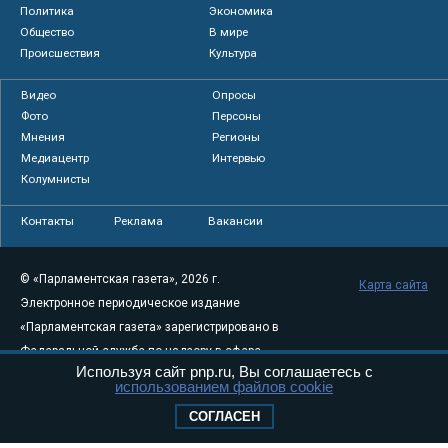
Политика
Экономика
Общество
В мире
Происшествия
Культура
Видео
Опросы
Фото
Персоны
Мнения
Регионы
Медиацентр
Интервью
Колумнисты
Контакты
Реклама
Вакансии
© «Парламентская газета», 2026 г.
Карта сайта
Электронное периодическое издание
«Парламентская газета» зарегистрировано в
Федеральной службе по надзору в сфере
Используя сайт pnp.ru, Вы соглашаетесь с
связи, информационных технологий и
использованием файлов cookie
массовых коммуникаций (Роскомнадзор) 05
СОГЛАСЕН
августа 2011 года. 18+
Свидетельство о регистрации Эл № ФС77-