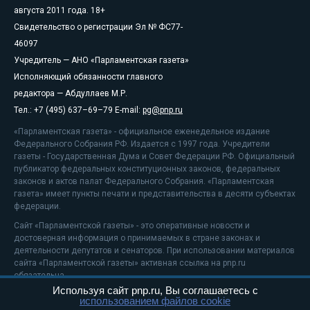
августа 2011 года. 18+
Свидетельство о регистрации Эл № ФС77-
46097
Учредитель — АНО «Парламентская газета»
Исполняющий обязанности главного
редактора — Абдуллаев М.Р.
Тел.: +7 (495) 637–69–79 E-mail:
pg@pnp.ru
«Парламентская газета» - официальное еженедельное издание
Федерального Собрания РФ. Издается с 1997 года. Учредители
газеты - Государственная Дума и Совет Федерации РФ. Официальный
публикатор федеральных конституционных законов, федеральных
законов и актов палат Федерального Собрания. «Парламентская
газета» имеет пункты печати и представительства в десяти субъектах
федерации.
Сайт «Парламентской газеты» - это оперативные новости и
достоверная информация о принимаемых в стране законах и
деятельности депутатов и сенаторов. При использовании материалов
сайта «Парламентской газеты» активная ссылка на pnp.ru
обязательна.
Используя сайт pnp.ru, Вы соглашаетесь с
На информационном ресурсе применяются
рекомендательные
использованием файлов cookie
технологии