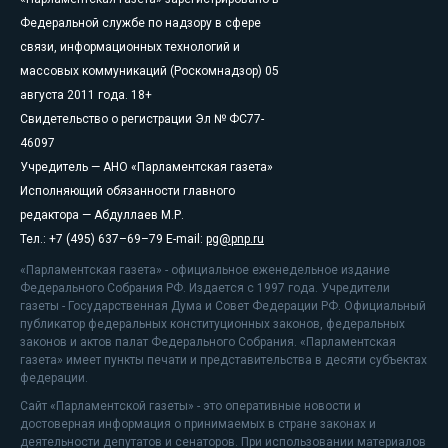
Федеральной службе по надзору в сфере
связи, информационных технологий и
массовых коммуникаций (Роскомнадзор) 05
августа 2011 года. 18+
Свидетельство о регистрации Эл № ФС77-
46097
Учредитель — АНО «Парламентская газета»
Исполняющий обязанности главного
редактора — Абдуллаев М.Р.
Тел.: +7 (495) 637–69–79 E-mail:
pg@pnp.ru
«Парламентская газета» - официальное еженедельное издание
Федерального Собрания РФ. Издается с 1997 года. Учредители
газеты - Государственная Дума и Совет Федерации РФ. Официальный
публикатор федеральных конституционных законов, федеральных
законов и актов палат Федерального Собрания. «Парламентская
газета» имеет пункты печати и представительства в десяти субъектах
федерации.
Сайт «Парламентской газеты» - это оперативные новости и
достоверная информация о принимаемых в стране законах и
деятельности депутатов и сенаторов. При использовании материалов