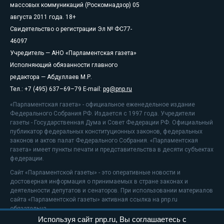
массовых коммуникаций (Роскомнадзор) 05
августа 2011 года. 18+
Свидетельство о регистрации Эл № ФС77-
46097
Учредитель — АНО «Парламентская газета»
Исполняющий обязанности главного
редактора — Абдуллаев М.Р.
Тел.: +7 (495) 637–69–79 E-mail:
pg@pnp.ru
«Парламентская газета» - официальное еженедельное издание
Федерального Собрания РФ. Издается с 1997 года. Учредители
газеты - Государственная Дума и Совет Федерации РФ. Официальный
публикатор федеральных конституционных законов, федеральных
законов и актов палат Федерального Собрания. «Парламентская
газета» имеет пункты печати и представительства в десяти субъектах
федерации.
Сайт «Парламентской газеты» - это оперативные новости и
достоверная информация о принимаемых в стране законах и
деятельности депутатов и сенаторов. При использовании материалов
сайта «Парламентской газеты» активная ссылка на pnp.ru
обязательна.
Используя сайт pnp.ru, Вы соглашаетесь с
На информационном ресурсе применяются
рекомендательные