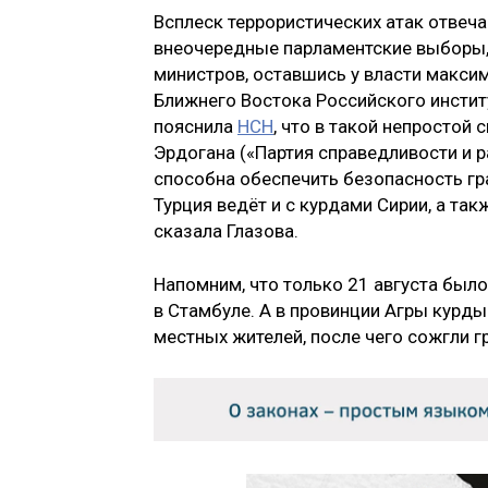
Всплеск террористических атак отвеч
внеочередные парламентские выборы,
министров, оставшись у власти максим
Ближнего Востока Российского институ
пояснила
НСН
, что в такой непростой
Эрдогана («Партия справедливости и ра
способна обеспечить безопасность гра
Турция ведёт и с курдами Сирии, а та
сказала Глазова.
Напомним, что только 21 августа был
в Стамбуле. А в провинции Агры курд
местных жителей, после чего сожгли г