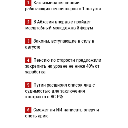
Как изменятся пенсии
1
работающих пенсионеров с 1 августа
В Абхазии впервые пройдёт
2
масштабный молодёжный форум
Законы, вступающие в силу в
3
августе
Пенсию по старости предложили
4
закрепить на уровне не ниже 40% от
заработка
Путин расширил список лиц с
5
судимостью для заключения
контракта с ВС РФ
Сможет ли ИИ написать оперу и
6
спеть арию