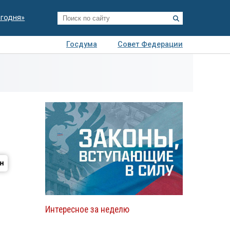
егодня»
Госдума
Совет Федерации
я
Авто
Недвижимость
Технологии
иза
Интересное за неделю