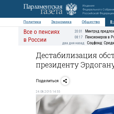
Издание
Федерального Собран
Российской Федераци
Политика
Экономика
Общество
В
Все о пенсиях
Фото
Авторы
Персоны
Мнения
Регионы
Минтруд предлож
20:01
Пенсионеров в Р
08:17
в России
Соцфонд: Средн
два дня назад
Дестабилизация обс
президенту Эрдогану
Поделиться
24.08.2015 14:55