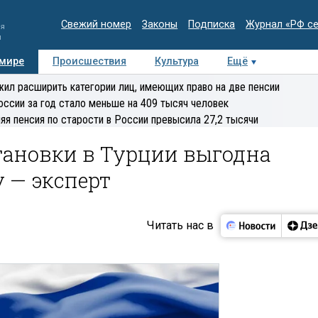
Свежий номер
Законы
Подписка
Журнал «РФ с
ия
и
 мире
Происшествия
Культура
Ещё
Медиацентр
Интервью
Колумнисты
Делова
ил расширить категории лиц, имеющих право на две пенсии
эксперт
оссии за год стало меньше на 409 тысяч человек
яя пенсия по старости в России превысила 27,2 тысячи
тановки в Турции выгодна
 — эксперт
Читать нас в