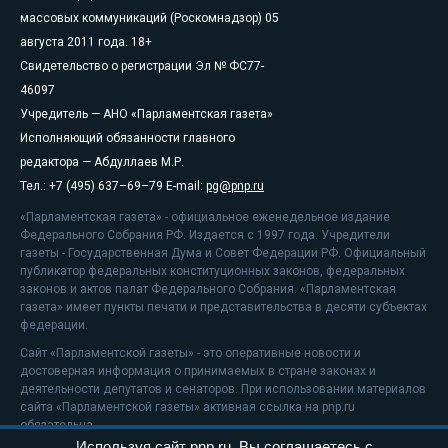
массовых коммуникаций (Роскомнадзор) 05
августа 2011 года. 18+
Свидетельство о регистрации Эл № ФС77-
46097
Учредитель — АНО «Парламентская газета»
Исполняющий обязанности главного
редактора — Абдуллаев М.Р.
Тел.: +7 (495) 637–69–79 E-mail:
pg@pnp.ru
«Парламентская газета» - официальное еженедельное издание
Федерального Собрания РФ. Издается с 1997 года. Учредители
газеты - Государственная Дума и Совет Федерации РФ. Официальный
публикатор федеральных конституционных законов, федеральных
законов и актов палат Федерального Собрания. «Парламентская
газета» имеет пункты печати и представительства в десяти субъектах
федерации.
Сайт «Парламентской газеты» - это оперативные новости и
достоверная информация о принимаемых в стране законах и
деятельности депутатов и сенаторов. При использовании материалов
сайта «Парламентской газеты» активная ссылка на pnp.ru
обязательна.
Используя сайт pnp.ru, Вы соглашаетесь с