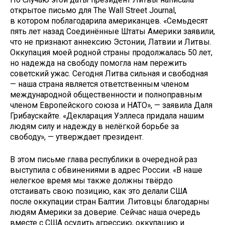
открытое письмо для The Wall Street Journal,
в котором поблагодарила американцев. «Семьдесят
пять лет назад Соединённые Штаты Америки заявили,
что не признают аннексию Эстонии, Латвии и Литвы.
Оккупация моей родной страны продолжалась 50 лет,
но надежда на свободу помогла нам пережить
советский ужас. Сегодня Литва сильная и свободная
— наша страна является ответственным членом
международной общественности и полноправным
членом Европейского союза и НАТО», — заявила Даля
Грибаускайте. «Декларация Уэллеса придала нашим
людям силу и надежду в нелёгкой борьбе за
свободу», — утверждает президент.
В этом письме глава республики в очередной раз
выступила с обвинениями в адрес России. «В наше
нелегкое время мы также должны твёрдо
отстаивать свою позицию, как это делали США
после оккупации стран Балтии. Литовцы благодарны
людям Америки за доверие. Сейчас наша очередь
вместе с США осудить агрессию, оккупацию и