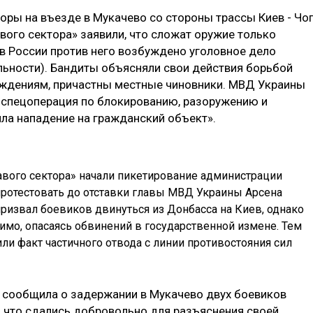
оры на въезде в Мукачево со стороны трассы Киев - Чоп
авого сектора» заявили, что сложат оружие только
(в России против него возбуждено уголовное дело
льности). Бандиты объясняли свои действия борьбой
верждениям, причастны местные чиновники. МВД Украины
 спецоперация по блокированию, разоружению и
ла нападение на гражданский объект».
вого сектора» начали пикетирование администрации
протестовать до отставки главы МВД Украины Арсена
призвал боевиков двинуться из Донбасса на Киев, однако
имо, опасаясь обвинений в государственной измене. Тем
и факт частичного отвода с линии противостояния сил
 сообщила о задержании в Мукачево двух боевиков
ли, что сдались добровольно для разъяснения своей