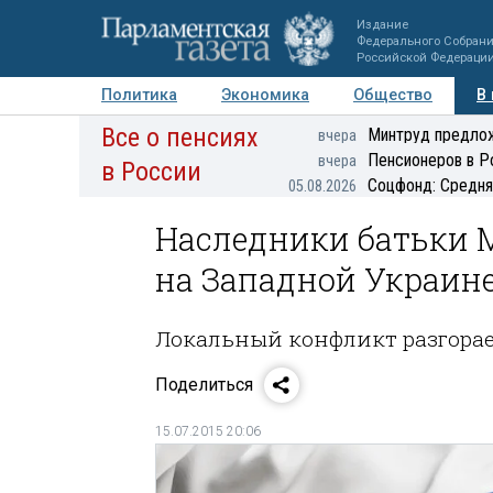
Издание
Федерального Собран
Российской Федераци
Политика
Экономика
Общество
В
Все о пенсиях
Фото
Авторы
Персоны
Мнения
Регионы
Минтруд предлож
вчера
Пенсионеров в Р
вчера
в России
Соцфонд: Средня
05.08.2026
Наследники батьки 
на Западной Украин
Локальный конфликт разгорае
Поделиться
15.07.2015 20:06