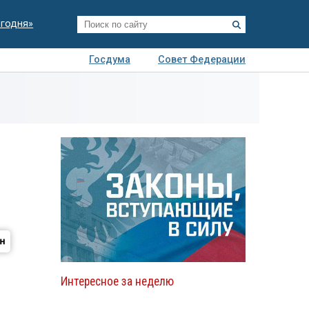
егодня»
Госдума
Совет Федерации
я
Авто
Недвижимость
Технологии
иза
Интересное за неделю