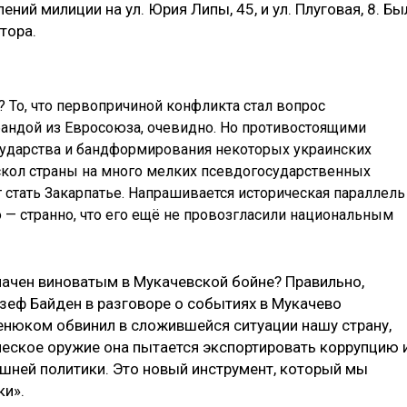
ений милиции на ул. Юрия Липы, 45, и ул. Плуговая, 8. Бы
тора.
? То, что первопричиной конфликта стал вопрос
бандой из Евросоюза, очевидно. Но противостоящими
сударства и бандформирования некоторых украинских
аскол страны на много мелких псевдогосударственных
стать Закарпатье. Напрашивается историческая параллель
 — странно, что его ещё не провозгласили национальным
начен виноватым в Мукачевской бойне? Правильно,
зеф Байден в разговоре о событиях в Мукачево
енюком обвинил в сложившейся ситуации нашу страну,
ическое оружие она пытается экспортировать коррупцию 
ешней политики. Это новый инструмент, который мы
ки».