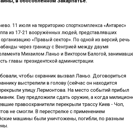
раины, в обособленном Закарпатье.
чево. 11 июля на территорию спорткомплекса «Антарес»
уппа из 17-21 вооружённых людей, представлявших
организацию «Правый сектор». По одной из версий, речь
рабанды через границу с Венгрией между двумя
арламента Михаилом Ланьо и Виктором Балогой, занимавш
сть главы президентской администрации.
бовали, чтобы охранник вызвал Ланьо. Договориться
раннику выстрелили в голову (сейчас он находится
перекрыли улицу Лермонтова. На место событий прибыл
маняк. Ему предложили сдать оружие, а когда милицион
евшие правоохранители перекрыли трассу Киев - Чоп,
ов не смогли. В перестрелке с применением
йские машины были уничтожены, погибли, по разным
ены.