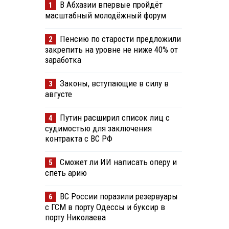
В Абхазии впервые пройдёт
1
масштабный молодёжный форум
Пенсию по старости предложили
2
закрепить на уровне не ниже 40% от
заработка
Законы, вступающие в силу в
3
августе
Путин расширил список лиц с
4
судимостью для заключения
контракта с ВС РФ
Сможет ли ИИ написать оперу и
5
спеть арию
ВС России поразили резервуары
6
с ГСМ в порту Одессы и буксир в
порту Николаева