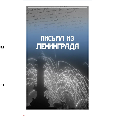
ем
ер