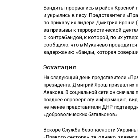
Бандиты прорвались в район Красной г
и укрылись в лесу. Представители «Пр
по приказу их лидера Дмитрия Яроша 
за призывы к террористической деяте
с контрабандой, к которой, по их ут
сообщило, что в Мукачево проводится
задержанию «банды, которая соверши
Эскалация
На следующий день представители «Пра
президента. Дмитрий Ярош призвал их 
Авакова. В социальной сети он сначала 
позднее опроверг эту информацию, вид
не менее представители ДНР подтвердил
«добровольческих батальонов».
Вскоре Служба безопасности Украины
«Правого сектора», те, однако, заяви