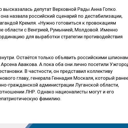
о высказалась депутат Верховной Рады Анна Гопко.
 она назвала российский сценарий по дестабилизации,
агандой Кремля. «Нужно готовиться к провокациям
ые области с Венгрией, Румынией, Молдовой. Именно
ординацию для выработки стратегии противодействия
изнутри. Остаётся только объявить российскими шпиона
Арсена Авакова. А пока оба они лично посетили Ужгоро
становки. В частности, он представил коллективу
ового главу, генерала Геннадия Москаля, который ране
нно-гражданской администрации Луганской области,
 отношении ЛНР. Однако националисты могут и его
 непатриотическую фамилию.