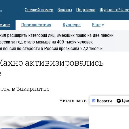
Свежий номер
Законы
Подписка
Журнал «РФ с
ия
и
 мире
Происшествия
Культура
Ещё
Медиацентр
Интервью
Колумнисты
Делова
ил расширить категории лиц, имеющих право на две пенсии
эксперт
оссии за год стало меньше на 409 тысяч человек
я пенсия по старости в России превысила 27,2 тысячи
Махно активизировались
е
тся в Закарпатье
Читать нас в