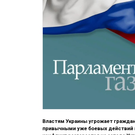
Властям Украины угрожает граждан
привычными уже боевых действий н