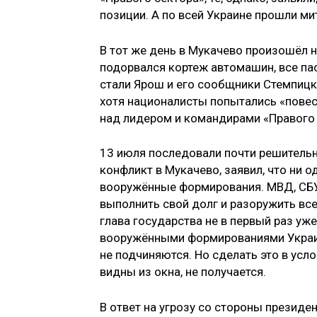
позиции. А по всей Украине прошли м
В тот же день в Мукачево произошёл 
подорвался кортеж автомашин, все па
стали Ярош и его сообщники Стемпицки
хотя националисты попытались «повес
над лидером и командирами «Правого 
13 июля последовали почти решитель
конфликт в Мукачево, заявил, что ни о
вооружённые формирования. МВД, СБУ
выполнить свой долг и разоружить вс
глава государства не в первый раз уж
вооружёнными формированиями Украин
не подчиняются. Но сделать это в усл
видны из окна, не получается.
В ответ на угрозу со стороны презид