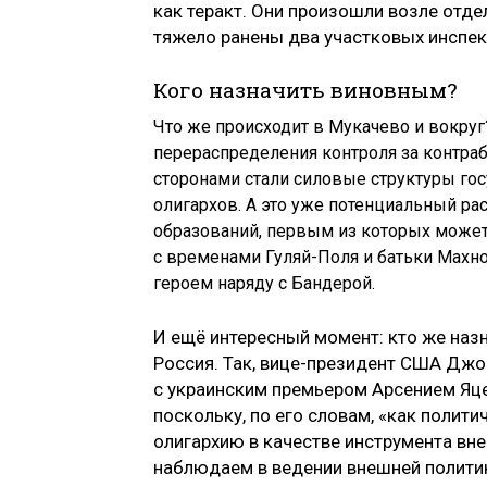
как теракт. Они произошли возле отдел
тяжело ранены два участковых инспек
Кого назначить виновным?
Что же происходит в Мукачево и вокруг
перераспределения контроля за контра
сторонами стали силовые структуры го
олигархов. А это уже потенциальный р
образований, первым из которых может 
с временами Гуляй-Поля и батьки Махно
героем наряду с Бандерой.
И ещё интересный момент: кто же наз
Россия. Так, вице-президент США Джо
с украинским премьером Арсением Яц
поскольку, по его словам, «как полит
олигархию в качестве инструмента вн
наблюдаем в ведении внешней полити