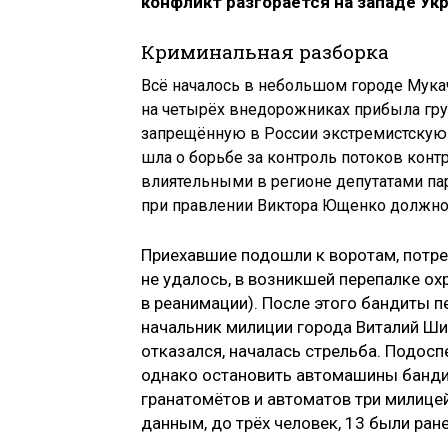
конфликт разгорается на западе Ук
Криминальная разборка
Всё началось в небольшом городе Мука
на четырёх внедорожниках прибыла гр
запрещённую в России экстремистскую 
шла о борьбе за контроль потоков конт
влиятельными в регионе депутатами п
при правлении Виктора Ющенко должно
Приехавшие подошли к воротам, потре
не удалось, в возникшей перепалке ох
в реанимации). После этого бандиты 
начальник милиции города Виталий Ши
отказался, началась стрельба. Подосп
однако остановить автомашины бандит
гранатомётов и автоматов три милице
данным, до трёх человек, 13 были ран