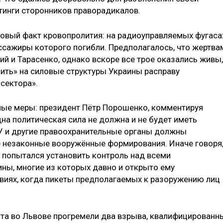
итинги сторонников праворадикалов.
новый факт кровопролития: на радиоуправляемых фугаса
ссажиры которого погибли. Предполагалось, что жертва
й и Тарасенко, однако вскоре все трое оказались живы,
ить» на силовые структуры Украины расправу
сектора».
ные меры: президент Пётр Порошенко, комментируя
дна политическая сила не должна и не будет иметь
 и другие правоохранительные органы должны
е незаконные вооружённые формирования. Иначе говоря
е попытался установить контроль над всеми
ы, многие из которых давно и открыто ему
овиях, когда пикеты предполагаемых к разоружению лиц
ента во Львове прогремели два взрыва, квалифицированн