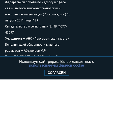
Федеральной службе по надзору в сфере
связи, информационных технологий и
массовых коммуникаций (Роскомнадзор) 05
августа 2011 года. 18+
Свидетельство о регистрации Эл № ФС77-
46097
Учредитель — АНО «Парламентская газета»
Исполняющий обязанности главного
редактора — Абдуллаев М.Р.
Тел.: +7 (495) 637–69–79 E-mail:
pg@pnp.ru
Используя сайт pnp.ru, Вы соглашаетесь с
«Парламентская газета» - официальное еженедельное издание
использованием файлов cookie
Федерального Собрания РФ. Издается с 1997 года. Учредители
СОГЛАСЕН
газеты - Государственная Дума и Совет Федерации РФ. Официальный
публикатор федеральных конституционных законов, федеральных
законов и актов палат Федерального Собрания. «Парламентская
газета» имеет пункты печати и представительства в десяти субъектах
федерации.
Сайт «Парламентской газеты» - это оперативные новости и
достоверная информация о принимаемых в стране законах и
деятельности депутатов и сенаторов. При использовании материалов
сайта «Парламентской газеты» активная ссылка на pnp.ru