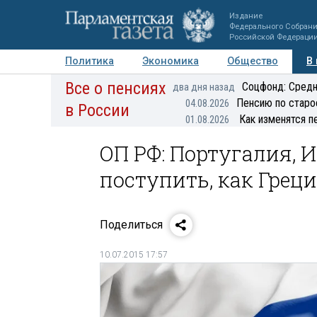
Издание
Федерального Собран
Российской Федераци
Политика
Экономика
Общество
В
Все о пенсиях
Фото
Авторы
Персоны
Мнения
Регионы
Соцфонд: Средн
два дня назад
Пенсию по старо
04.08.2026
в России
Как изменятся п
01.08.2026
ОП РФ: Португалия, 
поступить, как Грец
Поделиться
10.07.2015 17:57