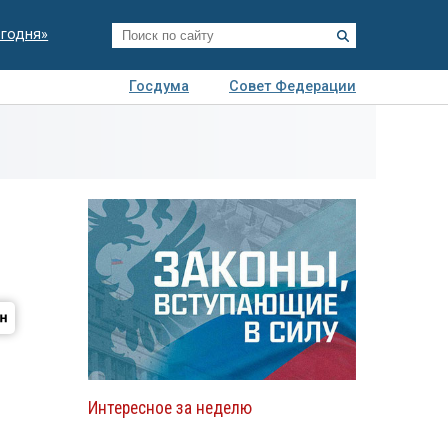
егодня»
Госдума
Совет Федерации
я
Авто
Недвижимость
Технологии
иза
Интересное за неделю