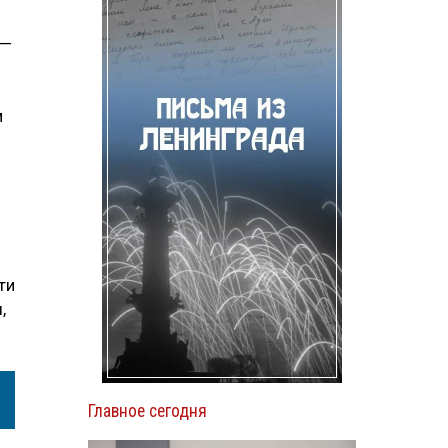
 —
м
ти
,
Главное сегодня