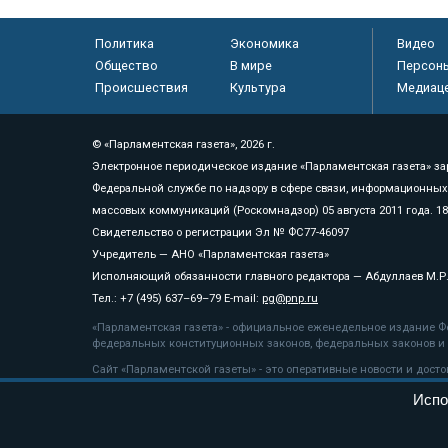
Политика
Экономика
Видео
Общество
В мире
Персон
Происшествия
Культура
Медиац
© «Парламентская газета», 2026 г.
Электронное периодическое издание «Парламентская газета» за
Федеральной службе по надзору в сфере связи, информационных
массовых коммуникаций (Роскомнадзор) 05 августа 2011 года. 1
Свидетельство о регистрации Эл № ФС77-46097
Учредитель — АНО «Парламентская газета»
Исполняющий обязанности главного редактора — Абдуллаев М.Р
Тел.: +7 (495) 637–69–79 E-mail:
pg@pnp.ru
«Парламентская газета» - официальное еженедельное издание Фе
федеральных конституционных законов, федеральных законов и а
Сайт «Парламентской газеты» - это оперативные новости и дост
«Парламентской газеты» активная ссылка на pnp.ru обязательна.
Испо
На информационном ресурсе применяются
рекомендательные т
Положение о защите персональных данных