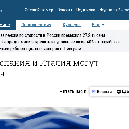
Свежий номер
Законы
Подписка
Журнал «РФ с
ия
и
 мире
Происшествия
Культура
Ещё
Медиацентр
Интервью
Колумнисты
Делова
яя пенсия по старости в России превысила 27,2 тысячи
эксперт
сти предложили закрепить на уровне не ниже 40% от заработка
енсии работающих пенсионеров с 1 августа
Испания и Италия могут
ия
Читать нас в