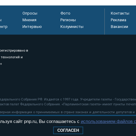
Опросы
Фото
Контакты
ы
Мнения
Регионы
Реклама
ентр
Интервью
Колумнисты
Вакансии
регистрировано в
 технологий и
8+
.
дерального Собрания РФ. Издается с 1997 года. Учредители газеты - Государств
ктов палат Федерального Собрания. «Парламентская газета» имеет пункты печати
оверная информация о принимаемых в стране законах и деятельности депутатов и
льзуя сайт pnp.ru, Вы соглашаетесь с
использованием файлов c
ехнологии
СОГЛАСЕН