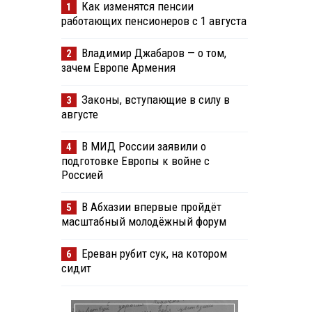
Как изменятся пенсии
1
работающих пенсионеров с 1 августа
Владимир Джабаров — о том,
2
зачем Европе Армения
Законы, вступающие в силу в
3
августе
В МИД России заявили о
4
подготовке Европы к войне с
Россией
В Абхазии впервые пройдёт
5
масштабный молодёжный форум
Ереван рубит сук, на котором
6
сидит