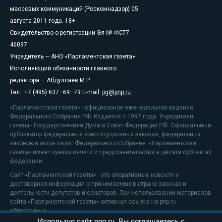
массовых коммуникаций (Роскомнадзор) 05
августа 2011 года. 18+
Свидетельство о регистрации Эл № ФС77-
46097
Учредитель — АНО «Парламентская газета»
Исполняющий обязанности главного
редактора — Абдуллаев М.Р.
Тел.: +7 (495) 637–69–79 E-mail:
pg@pnp.ru
«Парламентская газета» - официальное еженедельное издание
Федерального Собрания РФ. Издается с 1997 года. Учредители
газеты - Государственная Дума и Совет Федерации РФ. Официальный
публикатор федеральных конституционных законов, федеральных
законов и актов палат Федерального Собрания. «Парламентская
газета» имеет пункты печати и представительства в десяти субъектах
федерации.
Сайт «Парламентской газеты» - это оперативные новости и
достоверная информация о принимаемых в стране законах и
деятельности депутатов и сенаторов. При использовании материалов
сайта «Парламентской газеты» активная ссылка на pnp.ru
обязательна.
Используя сайт pnp.ru, Вы соглашаетесь с