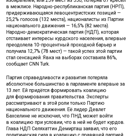
избирателей, или 259 мест из 550, потеряв 67 кресел
в межлисе. Народно-республиканская партия (НРП),
придерживающаяся левоцентристских позиций —
25,2% голосов (132 места), националисты из Партии
национального движения — 16,5% (82 места).
Народно-демократическая партия (НДП), которая
отстаивает интересы курдского населения, впервые
преодолела 10-процентный проходной барьер и
получила 12,7% (78 мест) — такой успех этой партии
стал сенсацией. Явка на выборах составила 86%,
сообщает CNN Turk.
Партия справедливости и развития потеряла
абсолютное большинство в парламенте впервые за
13 лет. Ей придётся формировать коалицию
для формирования правительства. Эксперты
рассматривают в этой роли только Партию
национального движения. Её лидер Девлет
Бахселине не исключил, что ПНД может войти
в коалицию при условии, что в ней не будет курдов.
Глава НДП Селяхаттин Демирташ заявил, что его
политическая сила в коалицию с правящей партией