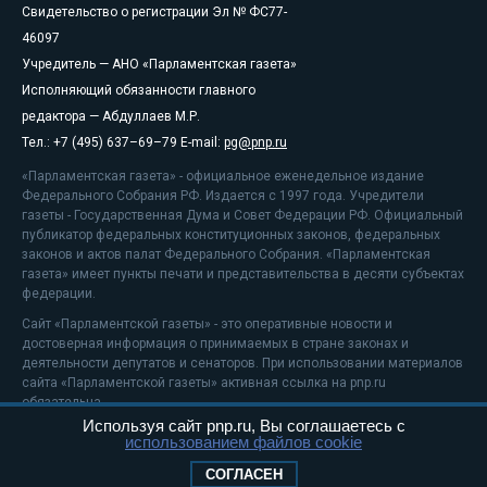
Свидетельство о регистрации Эл № ФС77-
46097
Учредитель — АНО «Парламентская газета»
Исполняющий обязанности главного
редактора — Абдуллаев М.Р.
Тел.: +7 (495) 637–69–79 E-mail:
pg@pnp.ru
«Парламентская газета» - официальное еженедельное издание
Федерального Собрания РФ. Издается с 1997 года. Учредители
газеты - Государственная Дума и Совет Федерации РФ. Официальный
публикатор федеральных конституционных законов, федеральных
законов и актов палат Федерального Собрания. «Парламентская
газета» имеет пункты печати и представительства в десяти субъектах
федерации.
Сайт «Парламентской газеты» - это оперативные новости и
достоверная информация о принимаемых в стране законах и
деятельности депутатов и сенаторов. При использовании материалов
сайта «Парламентской газеты» активная ссылка на pnp.ru
обязательна.
Используя сайт pnp.ru, Вы соглашаетесь с
На информационном ресурсе применяются
рекомендательные
использованием файлов cookie
технологии
Положение о защите персональных данных
СОГЛАСЕН