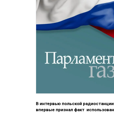
В интервью польской радиостанции
впервые признал факт использован