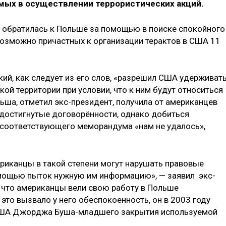
мых в осуществлении террористических акций.
а обратилась к Польше за помощью в поиске спокойного
возможно причастных к организации терактов в США 11
ий, как следует из его слов, «разрешил США удерживат
ой территории при условии, что к ним будут относиться
ьша, отметил экс-президент, получила от американцев
достигнутые договорённости, однако добиться
 соответствующего меморандума «нам не удалось»,
ериканцы в такой степени могут нарушать правовые
мощью пыток нужную им информацию», — заявил экс-
, что американцы вели свою работу в Польше
 это вызвало у него обеспокоенность, он в 2003 году
США Джорджа Буша-младшего закрытия используемой