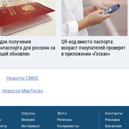
док получения
QR-код вместо паспорта:
анпаспорта для россиян за
возраст покупателей проверят
ицей обновлен
в приложении «Госкан»
Новости СМИ2
Новости МирТесен
Опросы
Фото
Контакты
ы
Мнения
Регионы
Реклама
ентр
Интервью
Колумнисты
Вакансии