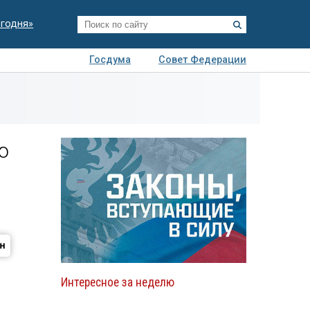
егодня»
Госдума
Совет Федерации
я
Авто
Недвижимость
Технологии
иза
ю
Интересное за неделю