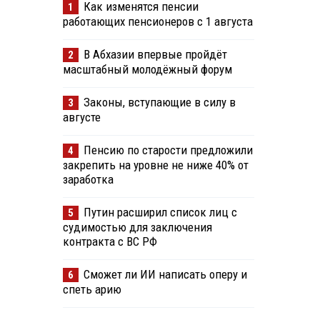
Как изменятся пенсии
1
работающих пенсионеров с 1 августа
В Абхазии впервые пройдёт
2
масштабный молодёжный форум
Законы, вступающие в силу в
3
августе
Пенсию по старости предложили
4
закрепить на уровне не ниже 40% от
заработка
Путин расширил список лиц с
5
судимостью для заключения
контракта с ВС РФ
Сможет ли ИИ написать оперу и
6
спеть арию