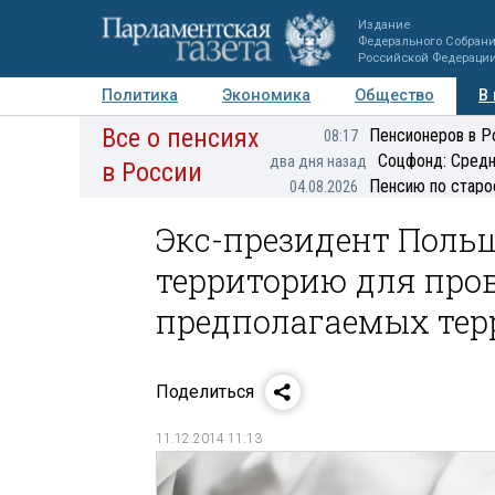
Издание
Федерального Собран
Российской Федераци
Политика
Экономика
Общество
В
Все о пенсиях
Фото
Авторы
Персоны
Мнения
Регионы
Пенсионеров в Р
08:17
Соцфонд: Средн
два дня назад
в России
Пенсию по старо
04.08.2026
Экс-президент Поль
территорию для про
предполагаемых тер
Поделиться
11.12.2014 11:13