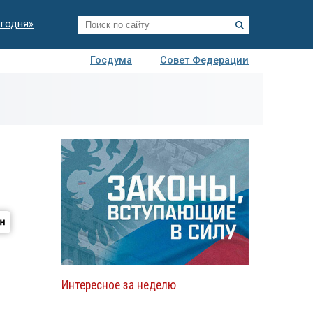
егодня»
Госдума
Совет Федерации
я
Авто
Недвижимость
Технологии
иза
Интересное за неделю