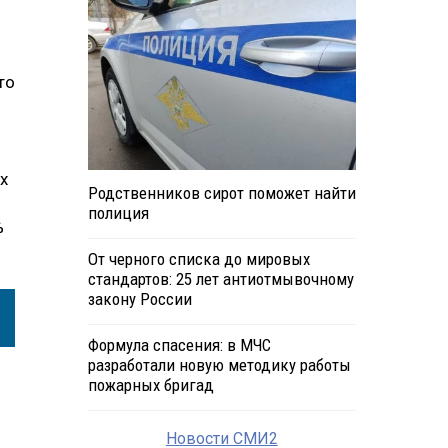
то
х
Родственников сирот поможет найти
полиция
%
От черного списка до мировых
стандартов: 25 лет антиотмывочному
закону России
Формула спасения: в МЧС
разработали новую методику работы
пожарных бригад
Новости СМИ2