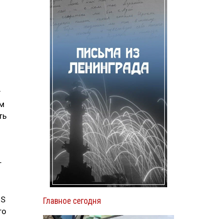
у
ым
ть
т
NS
Главное сегодня
го