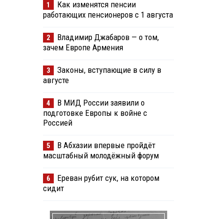
Как изменятся пенсии
1
работающих пенсионеров с 1 августа
Владимир Джабаров — о том,
2
зачем Европе Армения
Законы, вступающие в силу в
3
августе
В МИД России заявили о
4
подготовке Европы к войне с
Россией
В Абхазии впервые пройдёт
5
масштабный молодёжный форум
Ереван рубит сук, на котором
6
сидит