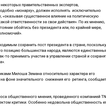
 некоторых правительственных экспертов,
подобно «монарху», должен исполнять исключительно
у, «оказывая существенное влияние на политическую
какой ответственности за свои действия». По их мнению,
тоянии обойтись без президента или, по крайней мере,
олномочий».
ходимым сохранить пост президента в стране, поскольк
о позицию большинства народа, являются единственн
к-то принимать участие в управлении страной и сохраня
а».
иками Милоша Земана относительно характера его
на фоне значительного снижения его ретинга, сообщае
роса общественного мнения, проведенного компанией T
ъектом критики. Особенно недовольна общественность е