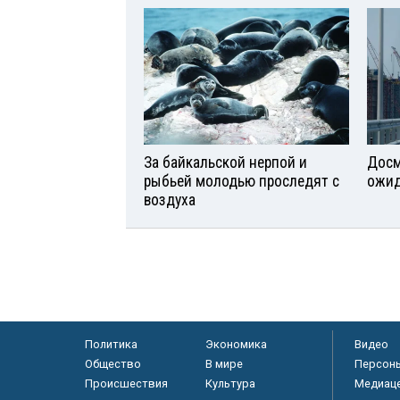
За байкальской нерпой и
Досм
рыбьей молодью проследят с
ожид
воздуха
Политика
Экономика
Видео
Общество
В мире
Персон
Происшествия
Культура
Медиац