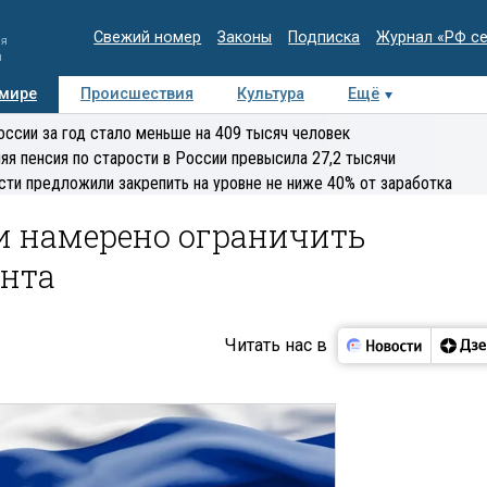
Свежий номер
Законы
Подписка
Журнал «РФ с
ия
и
 мире
Происшествия
Культура
Ещё
Медиацентр
Интервью
Колумнисты
Делова
оссии за год стало меньше на 409 тысяч человек
эксперт
яя пенсия по старости в России превысила 27,2 тысячи
сти предложили закрепить на уровне не ниже 40% от заработка
и намерено ограничить
нта
Читать нас в