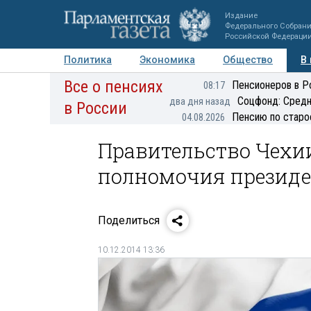
Издание
Федерального Собран
Российской Федераци
Политика
Экономика
Общество
В
Все о пенсиях
Фото
Авторы
Персоны
Мнения
Регионы
Пенсионеров в Р
08:17
Соцфонд: Средн
два дня назад
в России
Пенсию по старо
04.08.2026
Правительство Чехи
полномочия президе
Поделиться
10.12.2014 13:36