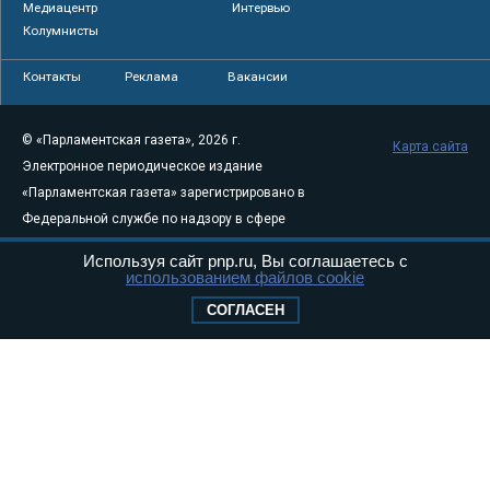
Медиацентр
Интервью
Колумнисты
Контакты
Реклама
Вакансии
© «Парламентская газета», 2026 г.
Карта сайта
Электронное периодическое издание
«Парламентская газета» зарегистрировано в
Федеральной службе по надзору в сфере
связи, информационных технологий и
Используя сайт pnp.ru, Вы соглашаетесь с
массовых коммуникаций (Роскомнадзор) 05
использованием файлов cookie
августа 2011 года. 18+
СОГЛАСЕН
Свидетельство о регистрации Эл № ФС77-
46097
Учредитель — АНО «Парламентская газета»
Исполняющий обязанности главного
редактора — Абдуллаев М.Р.
Тел.: +7 (495) 637–69–79 E-mail:
pg@pnp.ru
«Парламентская газета» - официальное еженедельное издание