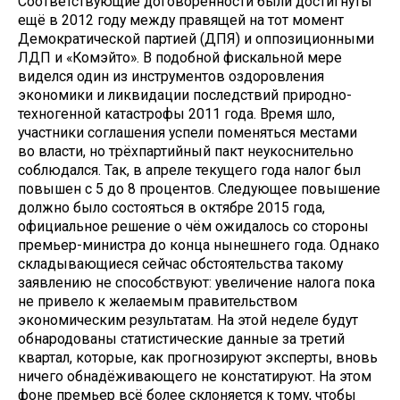
Соответствующие договорённости были достигнуты
ещё в 2012 году между правящей на тот момент
Демократической партией (ДПЯ) и оппозиционными
ЛДП и «Комэйто». В подобной фискальной мере
виделся один из инструментов оздоровления
экономики и ликвидации последствий природно-
техногенной катастрофы 2011 года. Время шло,
участники соглашения успели поменяться местами
во власти, но трёхпартийный пакт неукоснительно
соблюдался. Так, в апреле текущего года налог был
повышен с 5 до 8 процентов. Следующее повышение
должно было состояться в октябре 2015 года,
официальное решение о чём ожидалось со стороны
премьер-министра до конца нынешнего года. Однако
складывающиеся сейчас обстоятельства такому
заявлению не способствуют: увеличение налога пока
не привело к желаемым правительством
экономическим результатам. На этой неделе будут
обнародованы статистические данные за третий
квартал, которые, как прогнозируют эксперты, вновь
ничего обнадёживающего не констатируют. На этом
фоне премьер всё более склоняется к тому, чтобы