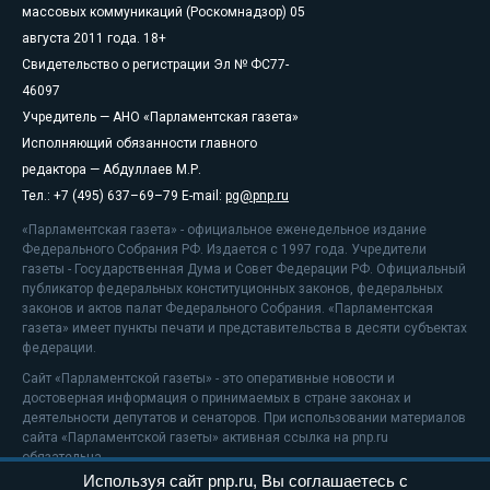
массовых коммуникаций (Роскомнадзор) 05
августа 2011 года. 18+
Свидетельство о регистрации Эл № ФС77-
46097
Учредитель — АНО «Парламентская газета»
Исполняющий обязанности главного
редактора — Абдуллаев М.Р.
Тел.: +7 (495) 637–69–79 E-mail:
pg@pnp.ru
«Парламентская газета» - официальное еженедельное издание
Федерального Собрания РФ. Издается с 1997 года. Учредители
газеты - Государственная Дума и Совет Федерации РФ. Официальный
публикатор федеральных конституционных законов, федеральных
законов и актов палат Федерального Собрания. «Парламентская
газета» имеет пункты печати и представительства в десяти субъектах
федерации.
Сайт «Парламентской газеты» - это оперативные новости и
достоверная информация о принимаемых в стране законах и
деятельности депутатов и сенаторов. При использовании материалов
сайта «Парламентской газеты» активная ссылка на pnp.ru
обязательна.
Используя сайт pnp.ru, Вы соглашаетесь с
На информационном ресурсе применяются
рекомендательные