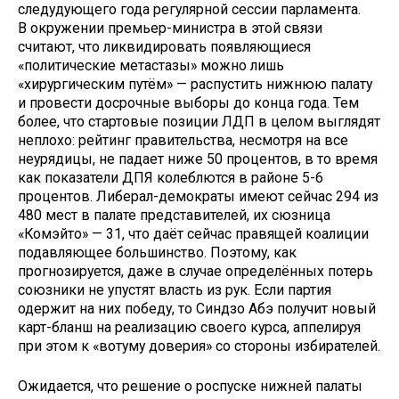
следудующего года регулярной сессии парламента.
В окружении премьер-министра в этой связи
считают, что ликвидировать появляющиеся
«политические метастазы» можно лишь
«хирургическим путём» — распустить нижнюю палату
и провести досрочные выборы до конца года. Тем
более, что стартовые позиции ЛДП в целом выглядят
неплохо: рейтинг правительства, несмотря на все
неурядицы, не падает ниже 50 процентов, в то время
как показатели ДПЯ колеблются в районе 5-6
процентов. Либерал-демократы имеют сейчас 294 из
480 мест в палате представителей, их сюзница
«Комэйто» — 31, что даёт сейчас правящей коалиции
подавляющее большинство. Поэтому, как
прогнозируется, даже в случае определённых потерь
союзники не упустят власть из рук. Если партия
одержит на них победу, то Синдзо Абэ получит новый
карт-бланш на реализацию своего курса, аппелируя
при этом к «вотуму доверия» со стороны избирателей.
Ожидается, что решение о роспуске нижней палаты