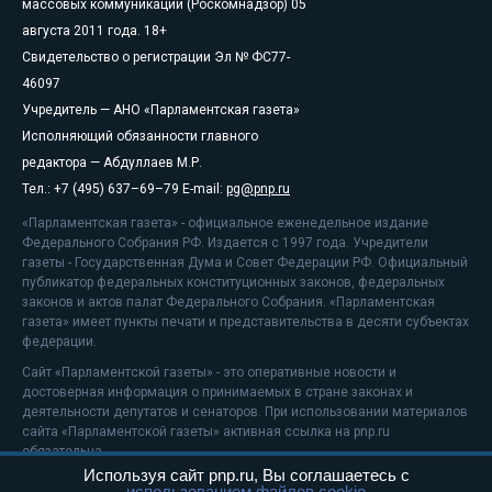
массовых коммуникаций (Роскомнадзор) 05
августа 2011 года. 18+
Свидетельство о регистрации Эл № ФС77-
46097
Учредитель — АНО «Парламентская газета»
Исполняющий обязанности главного
редактора — Абдуллаев М.Р.
Тел.: +7 (495) 637–69–79 E-mail:
pg@pnp.ru
«Парламентская газета» - официальное еженедельное издание
Федерального Собрания РФ. Издается с 1997 года. Учредители
газеты - Государственная Дума и Совет Федерации РФ. Официальный
публикатор федеральных конституционных законов, федеральных
законов и актов палат Федерального Собрания. «Парламентская
газета» имеет пункты печати и представительства в десяти субъектах
федерации.
Сайт «Парламентской газеты» - это оперативные новости и
достоверная информация о принимаемых в стране законах и
деятельности депутатов и сенаторов. При использовании материалов
сайта «Парламентской газеты» активная ссылка на pnp.ru
обязательна.
Используя сайт pnp.ru, Вы соглашаетесь с
На информационном ресурсе применяются
рекомендательные
использованием файлов cookie