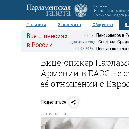
Издание
Федерального Собран
Российской Федераци
Политика
Экономика
Общество
В
Все о пенсиях
Фото
Авторы
Персоны
Мнения
Регионы
Пенсионеров в Р
08:17
Соцфонд: Средн
два дня назад
в России
Пенсию по старо
04.08.2026
Вице-спикер Парлам
Армении в ЕАЭС не с
её отношений с Евр
Поделиться
22.10.2014 11:43