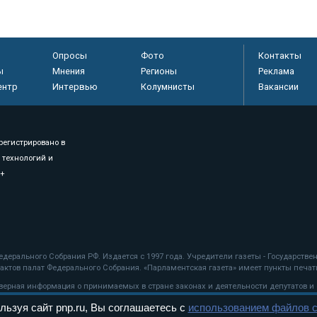
Опросы
Фото
Контакты
ы
Мнения
Регионы
Реклама
ентр
Интервью
Колумнисты
Вакансии
регистрировано в
 технологий и
8+
.
дерального Собрания РФ. Издается с 1997 года. Учредители газеты - Государств
ктов палат Федерального Собрания. «Парламентская газета» имеет пункты печати
оверная информация о принимаемых в стране законах и деятельности депутатов и
льзуя сайт pnp.ru, Вы соглашаетесь с
использованием файлов c
ехнологии