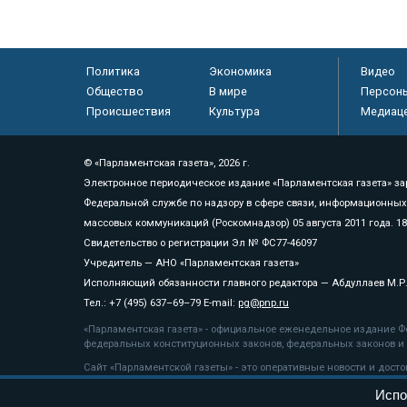
Политика
Экономика
Видео
Общество
В мире
Персон
Происшествия
Культура
Медиац
© «Парламентская газета», 2026 г.
Электронное периодическое издание «Парламентская газета» за
Федеральной службе по надзору в сфере связи, информационных
массовых коммуникаций (Роскомнадзор) 05 августа 2011 года. 1
Свидетельство о регистрации Эл № ФС77-46097
Учредитель — АНО «Парламентская газета»
Исполняющий обязанности главного редактора — Абдуллаев М.Р
Тел.: +7 (495) 637–69–79 E-mail:
pg@pnp.ru
«Парламентская газета» - официальное еженедельное издание Фе
федеральных конституционных законов, федеральных законов и а
Сайт «Парламентской газеты» - это оперативные новости и дост
«Парламентской газеты» активная ссылка на pnp.ru обязательна.
Испо
На информационном ресурсе применяются
рекомендательные т