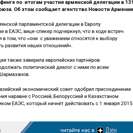
финге по итогам участия армянской делегации в 13
юза. Об этом сообщает агентство Новости Армении
мянской парламентской делегации в Европу
е в ЕАЭС, вице-спикер подчеркнул, что в ходе встреч
 в том, что «они с уважением относятся к выбору
ь развития наших отношений».
ция также заверила европейских партнёров
одолжать политический диалог с ними по всем
 Шармазанов.
разийский экономический совет одобрил присоединение
ия наравне с Россией, Белоруссией и Казахстаном
иком ЕАЭС, который начнёт действовать с 1 января 2015