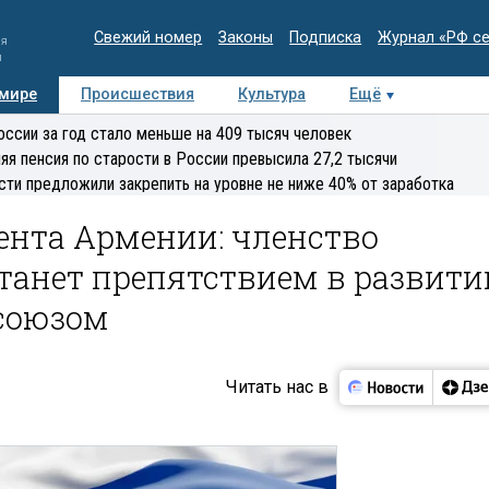
Свежий номер
Законы
Подписка
Журнал «РФ с
ия
и
 мире
Происшествия
Культура
Ещё
Медиацентр
Интервью
Колумнисты
Делова
оссии за год стало меньше на 409 тысяч человек
эксперт
яя пенсия по старости в России превысила 27,2 тысячи
сти предложили закрепить на уровне не ниже 40% от заработка
ента Армении: членство
танет препятствием в развити
осоюзом
Читать нас в