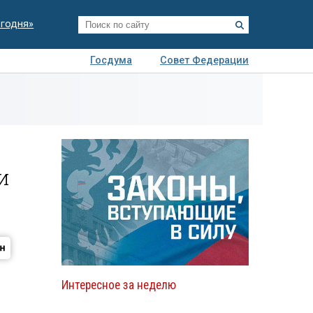
егодня»
Госдума
Совет Федерации
я
Авто
Недвижимость
Технологии
иза
и
Интересное за неделю