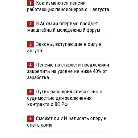
Как изменятся пенсии
1
работающих пенсионеров с 1 августа
В Абхазии впервые пройдёт
2
масштабный молодёжный форум
Законы, вступающие в силу в
3
августе
Пенсию по старости предложили
4
закрепить на уровне не ниже 40% от
заработка
Путин расширил список лиц с
5
судимостью для заключения
контракта с ВС РФ
Сможет ли ИИ написать оперу и
6
спеть арию