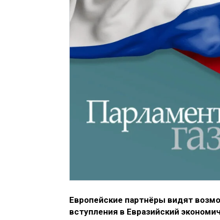
Европейские партнёры видят возмо
вступления в Евразийский экономич