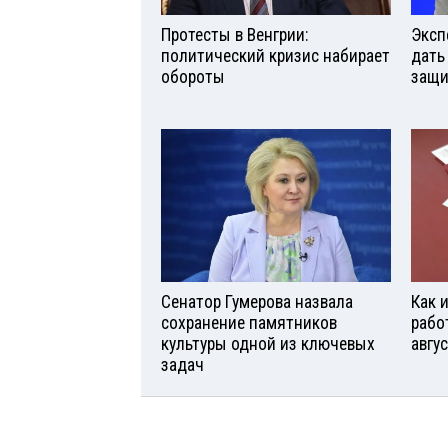
Протесты в Венгрии:
Эксп
политический кризис набирает
дать
обороты
защи
Сенатор Гумерова назвала
Как 
сохранение памятников
рабо
культуры одной из ключевых
авгу
задач