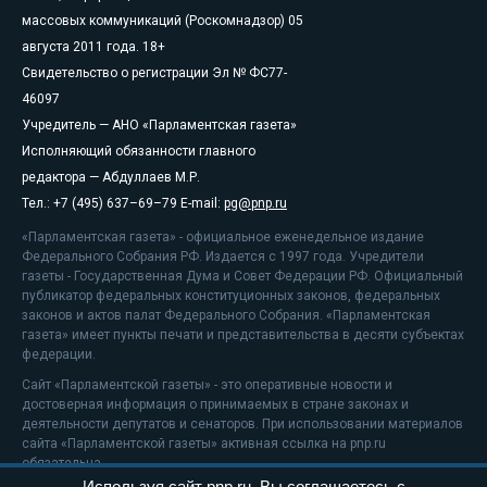
массовых коммуникаций (Роскомнадзор) 05
августа 2011 года. 18+
Свидетельство о регистрации Эл № ФС77-
46097
Учредитель — АНО «Парламентская газета»
Исполняющий обязанности главного
редактора — Абдуллаев М.Р.
Тел.: +7 (495) 637–69–79 E-mail:
pg@pnp.ru
«Парламентская газета» - официальное еженедельное издание
Федерального Собрания РФ. Издается с 1997 года. Учредители
газеты - Государственная Дума и Совет Федерации РФ. Официальный
публикатор федеральных конституционных законов, федеральных
законов и актов палат Федерального Собрания. «Парламентская
газета» имеет пункты печати и представительства в десяти субъектах
федерации.
Сайт «Парламентской газеты» - это оперативные новости и
достоверная информация о принимаемых в стране законах и
деятельности депутатов и сенаторов. При использовании материалов
сайта «Парламентской газеты» активная ссылка на pnp.ru
обязательна.
Используя сайт pnp.ru, Вы соглашаетесь с