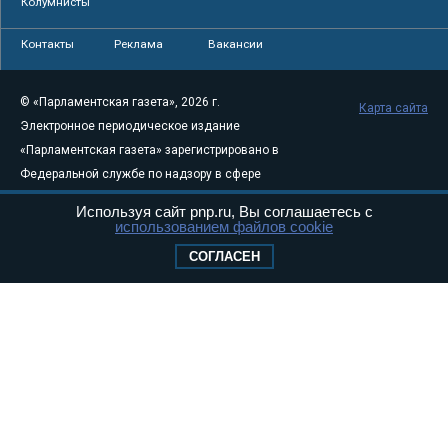
Колумнисты
Контакты
Реклама
Вакансии
© «Парламентская газета», 2026 г.
Карта сайта
Электронное периодическое издание
«Парламентская газета» зарегистрировано в
Федеральной службе по надзору в сфере
связи, информационных технологий и
Используя сайт pnp.ru, Вы соглашаетесь с
массовых коммуникаций (Роскомнадзор) 05
использованием файлов cookie
августа 2011 года. 18+
СОГЛАСЕН
Свидетельство о регистрации Эл № ФС77-
46097
Учредитель — АНО «Парламентская газета»
Исполняющий обязанности главного
редактора — Абдуллаев М.Р.
Тел.: +7 (495) 637–69–79 E-mail:
pg@pnp.ru
«Парламентская газета» - официальное еженедельное издание
Федерального Собрания РФ. Издается с 1997 года. Учредители