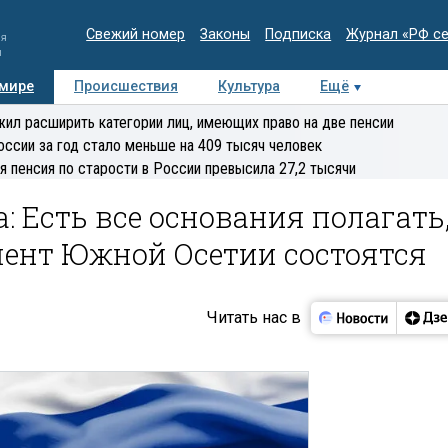
Свежий номер
Законы
Подписка
Журнал «РФ с
ия
и
 мире
Происшествия
Культура
Ещё
Медиацентр
Интервью
Колумнисты
Делова
ил расширить категории лиц, имеющих право на две пенсии
эксперт
оссии за год стало меньше на 409 тысяч человек
я пенсия по старости в России превысила 27,2 тысячи
: Есть все основания полагать
мент Южной Осетии состоятся
Читать нас в