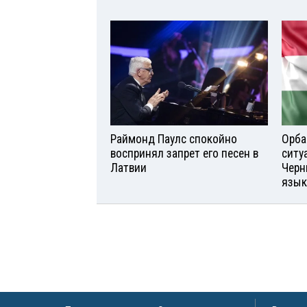
Раймонд Паулс спокойно
Орба
воспринял запрет его песен в
ситу
Латвии
Черн
язык