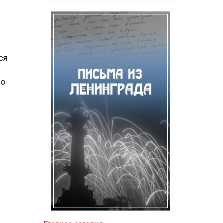
ся
ло