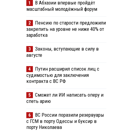
В Абхазии впервые пройдёт
1
масштабный молодёжный форум
Пенсию по старости предложили
2
закрепить на уровне не ниже 40% от
заработка
Законы, вступающие в силу в
3
августе
Путин расширил список лиц с
4
судимостью для заключения
контракта с ВС РФ
Сможет ли ИИ написать оперу и
5
спеть арию
ВС России поразили резервуары
6
с ГСМ в порту Одессы и буксир в
порту Николаева