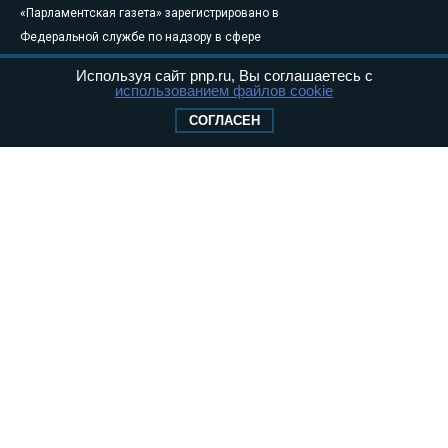
«Парламентская газета» зарегистрировано в
Федеральной службе по надзору в сфере
связи, информационных технологий и
Используя сайт pnp.ru, Вы соглашаетесь с
массовых коммуникаций (Роскомнадзор) 05
использованием файлов cookie
августа 2011 года. 18+
СОГЛАСЕН
Свидетельство о регистрации Эл № ФС77-
46097
Учредитель — АНО «Парламентская газета»
Исполняющий обязанности главного
редактора — Абдуллаев М.Р.
Тел.: +7 (495) 637–69–79 E-mail:
pg@pnp.ru
«Парламентская газета» - официальное еженедельное издание
Федерального Собрания РФ. Издается с 1997 года. Учредители
газеты - Государственная Дума и Совет Федерации РФ. Официальный
публикатор федеральных конституционных законов, федеральных
законов и актов палат Федерального Собрания. «Парламентская
газета» имеет пункты печати и представительства в десяти субъектах
федерации.
Сайт «Парламентской газеты» - это оперативные новости и
достоверная информация о принимаемых в стране законах и