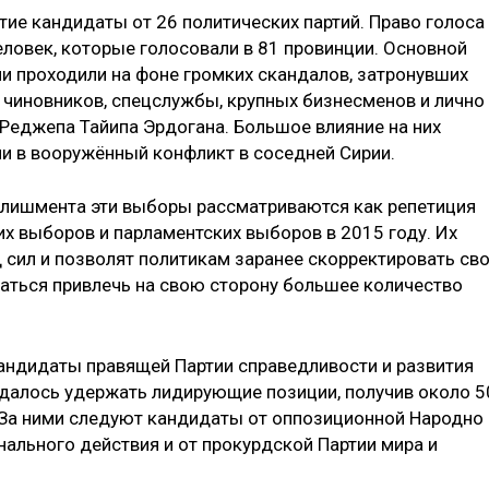
ие кандидаты от 26 политических партий. Право голоса
еловек, которые голосовали в 81 провинции. Основной
они проходили на фоне громких скандалов, затронувших
 чиновников, спецслужбы, крупных бизнесменов и лично
Реджепа Тайипа Эрдогана. Большое влияние на них
ии в вооружённый конфликт в соседней Сирии.
блишмента эти выборы рассматриваются как репетиция
ких выборов и парламентских выборов в 2015 году. Их
 сил и позволят политикам заранее скорректировать св
аться привлечь на свою сторону большее количество
андидаты правящей Партии справедливости и развития
 удалось удержать лидирующие позиции, получив около 5
 За ними следуют кандидаты от оппозиционной Народно
нального действия и от прокурдской Партии мира и