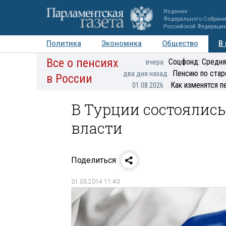
Издание
Федерального Собран
Российской Федераци
Политика
Экономика
Общество
В
Все о пенсиях
Фото
Авторы
Персоны
Мнения
Регионы
Соцфонд: Средня
вчера
Пенсию по стар
два дня назад
в России
Как изменятся п
01.08.2026
В Турции состоялис
власти
Поделиться
31.03.2014 11:40