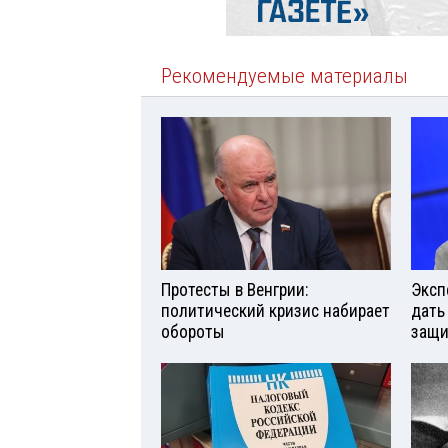
Рекомендуемые материалы
Протесты в Венгрии:
Эксп
политический кризис набирает
дать
обороты
защи