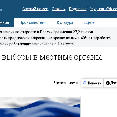
Свежий номер
Законы
Подписка
Журнал «РФ с
ия
и
 мире
Происшествия
Культура
Ещё
Медиацентр
Интервью
Колумнисты
Делова
я пенсия по старости в России превысила 27,2 тысячи
эксперт
ости предложили закрепить на уровне не ниже 40% от заработка
енсии работающих пенсионеров с 1 августа
ь выборы в местные органы
Читать нас в