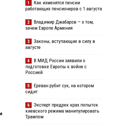
Как изменятся пенсии
1
работающих пенсионеров с 1 августа
Владимир Джабаров — о том,
2
зачем Европе Армения
Законы, вступающие в силу в
3
августе
В МИД России заявили о
4
подготовке Европы к войне с
Россией
Ереван рубит сук, на котором
5
сидит
Эксперт предрек крах попыток
6
киевского режима манипулировать
и
Трампом