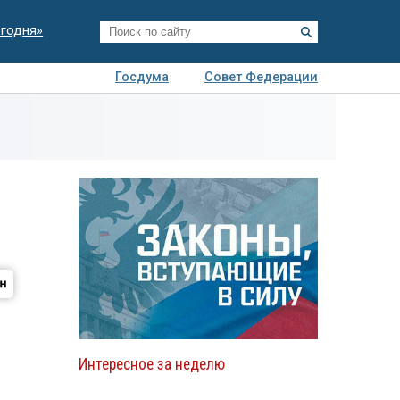
егодня»
Госдума
Совет Федерации
я
Авто
Недвижимость
Технологии
иза
Интересное за неделю