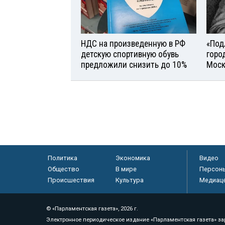
НДС на произведенную в РФ
«Под
детскую спортивную обувь
горо
предложили снизить до 10%
Моск
Политика
Экономика
Видео
Общество
В мире
Персон
Происшествия
Культура
Медиац
© «Парламентская газета», 2026 г.
Электронное периодическое издание «Парламентская газета» за