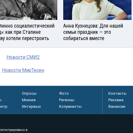
линно социалистический
Анна Кузнецова: Для нашей
д»: как при Сталине
семьи праздник — это
ву хотели перестроить
собираться вместе
Новости СМИ2
Новости МирТесен
Опросы
Фото
Контакты
ы
Мнения
Регионы
Реклама
ентр
Интервью
Колумнисты
Вакансии
регистрировано в