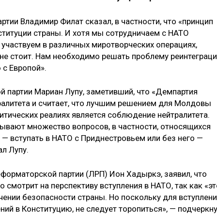
тии Владимир Филат сказал, в частности, что «принцип
титуции страны. И хотя мы сотрудничаем с НАТО
 участвуем в различных миротворческих операциях,
не стоит. Нам необходимо решать проблему реинтеграц
 с Европой».
 партии Мариан Лупу, заметивший, что «Демпартия
тралитета и считает, что лучшим решением для Молдовы
итических реалиях является соблюдение нейтралитета.
ывают множество вопросов, в частности, относящихся
 — вступать в НАТО с Приднестровьем или без него —
ал Лупу.
форматорской партии (ЛРП) Ион Хадыркэ, заявил, что
 смотрит на перспективу вступления в НАТО, так как «эт
чении безопасности страны. Но поскольку для вступлен
ий в Конституцию, не следует торопиться», — подчеркн