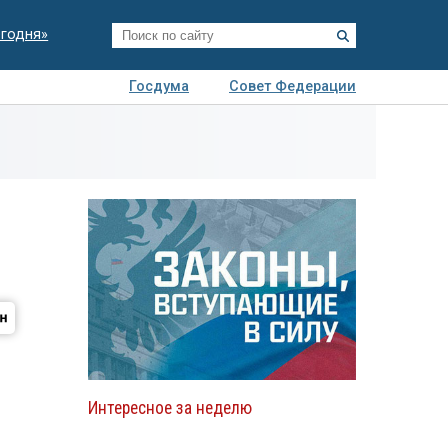
егодня»
Госдума
Совет Федерации
я
Авто
Недвижимость
Технологии
иза
Интересное за неделю