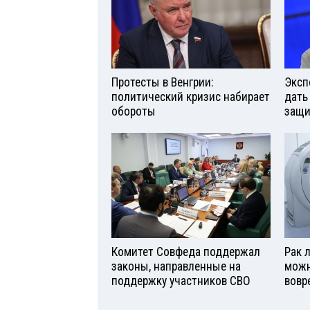
Протесты в Венгрии:
Эксп
политический кризис набирает
дать
обороты
защи
Комитет Совфеда поддержал
Рак л
законы, направленные на
можн
поддержку участников СВО
вовр