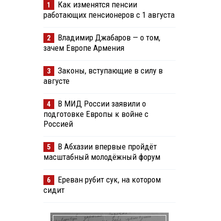
Как изменятся пенсии
1
работающих пенсионеров с 1 августа
Владимир Джабаров — о том,
2
зачем Европе Армения
Законы, вступающие в силу в
3
августе
В МИД России заявили о
4
подготовке Европы к войне с
Россией
В Абхазии впервые пройдёт
5
масштабный молодёжный форум
Ереван рубит сук, на котором
6
сидит