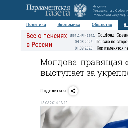
Издание
Федерального Собран
Российской Федераци
Политика
Экономика
Общество
В
Все о пенсиях
Фото
Авторы
Персоны
Мнения
Регионы
Соцфонд: Средн
два дня назад
Пенсию по старо
04.08.2026
в России
Как изменятся п
01.08.2026
Молдова: правящая 
выступает за укрепл
Поделиться
13.03.2014 18:12