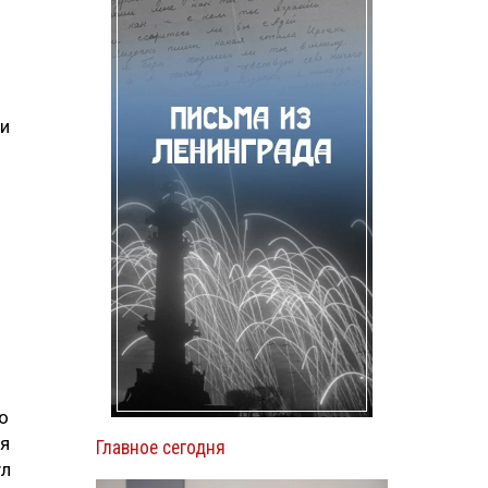
ии
о
ия
Главное сегодня
ул