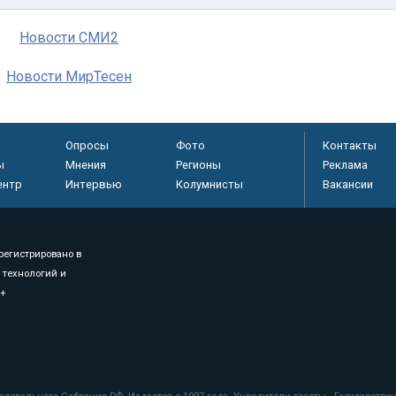
Новости СМИ2
Новости МирТесен
Опросы
Фото
Контакты
ы
Мнения
Регионы
Реклама
ентр
Интервью
Колумнисты
Вакансии
регистрировано в
 технологий и
8+
.