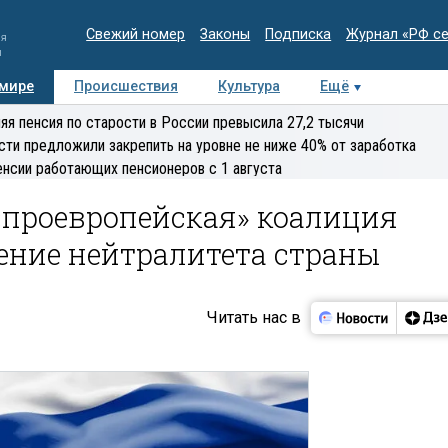
Свежий номер
Законы
Подписка
Журнал «РФ с
ия
и
 мире
Происшествия
Культура
Ещё
Медиацентр
Интервью
Колумнисты
Делова
яя пенсия по старости в России превысила 27,2 тысячи
эксперт
сти предложили закрепить на уровне не ниже 40% от заработка
енсии работающих пенсионеров с 1 августа
«проевропейская» коалиция
ение нейтралитета страны
Читать нас в