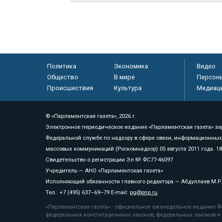
Политика
Экономика
Видео
Общество
В мире
Персон
Происшествия
Культура
Медиац
© «Парламентская газета», 2026 г.
Электронное периодическое издание «Парламентская газета» за
Федеральной службе по надзору в сфере связи, информационных
массовых коммуникаций (Роскомнадзор) 05 августа 2011 года. 1
Свидетельство о регистрации Эл № ФС77-46097
Учредитель — АНО «Парламентская газета»
Исполняющий обязанности главного редактора — Абдуллаев М.Р
Тел.: +7 (495) 637–69–79 E-mail:
pg@pnp.ru
«Парламентская газета» - официальное еженедельное издание Фе
федеральных конституционных законов, федеральных законов и а