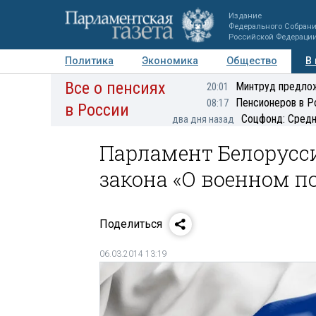
Издание
Федерального Собран
Российской Федераци
Политика
Экономика
Общество
В
Все о пенсиях
Фото
Авторы
Персоны
Мнения
Регионы
Минтруд предлож
20:01
Пенсионеров в Р
08:17
в России
Соцфонд: Средн
два дня назад
Парламент Белорусс
закона «О военном 
Поделиться
06.03.2014 13:19