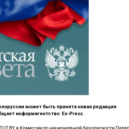
елоруссии может быть принята новая редакция
общает информагентство Еx-Press.
TUT.BY в Комиссии по национальной безопасности Пала