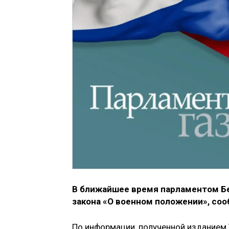
В ближайшее время парламентом Б
закона «О военном положении», со
По информации, полученной изданием 