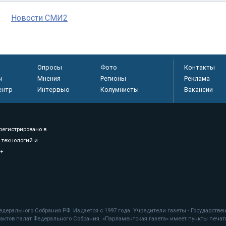
Новости СМИ2
Опросы
Фото
Контакты
ы
Мнения
Регионы
Реклама
ентр
Интервью
Колумнисты
Вакансии
регистрировано в
 технологий и
8+
.
дерального Собрания РФ. Издается с 1997 года. Учредители газеты - Государств
ктов палат Федерального Собрания. «Парламентская газета» имеет пункты печати