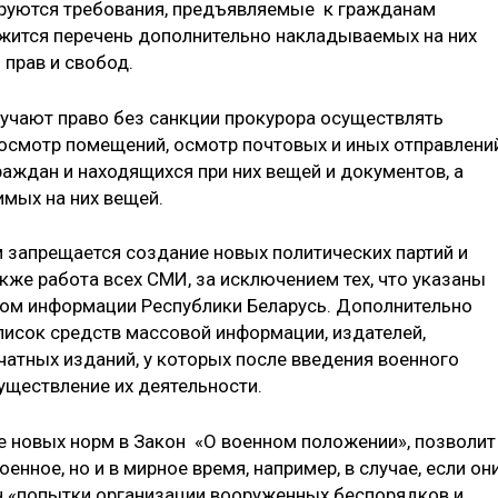
ируются требования, предъявляемые к гражданам
ржится перечень дополнительно накладываемых на них
 прав и свобод.
лучают право без санкции прокурора осуществлять
 осмотр помещений, осмотр почтовых и иных отправлений
аждан и находящихся при них вещей и документов, а
имых на них вещей.
 запрещается создание новых политических партий и
кже работа всех СМИ, за исключением тех, что указаны
вом информации Республики Беларусь. Дополнительно
исок средств массовой информации, издателей,
чатных изданий, у которых после введения военного
ществление их деятельности.
 новых норм в Закон «О военном положении», позволит
енное, но и в мирное время, например, в случае, если он
н «попытки организации вооруженных беспорядков и