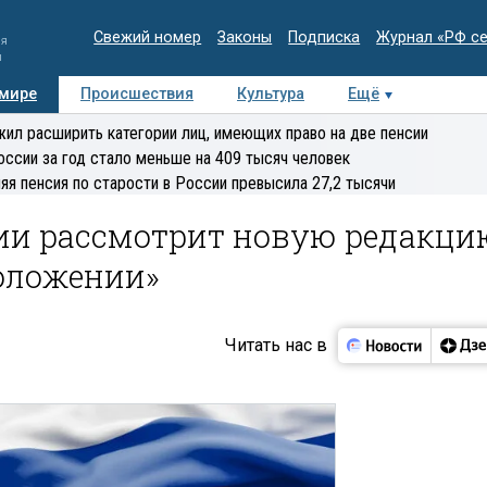
Свежий номер
Законы
Подписка
Журнал «РФ с
ия
и
 мире
Происшествия
Культура
Ещё
Медиацентр
Интервью
Колумнисты
Делова
ил расширить категории лиц, имеющих право на две пенсии
эксперт
оссии за год стало меньше на 409 тысяч человек
яя пенсия по старости в России превысила 27,2 тысячи
ии рассмотрит новую редакци
положении»
Читать нас в