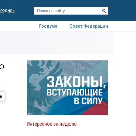
егодня»
Госдума
Совет Федерации
я
Авто
Недвижимость
Технологии
иза
ю
Интересное за неделю