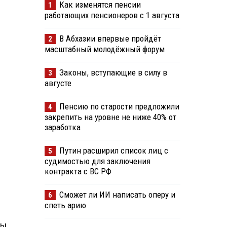
Как изменятся пенсии
1
работающих пенсионеров с 1 августа
В Абхазии впервые пройдёт
2
масштабный молодёжный форум
Законы, вступающие в силу в
3
августе
Пенсию по старости предложили
4
закрепить на уровне не ниже 40% от
заработка
Путин расширил список лиц с
5
судимостью для заключения
контракта с ВС РФ
Сможет ли ИИ написать оперу и
6
спеть арию
ты