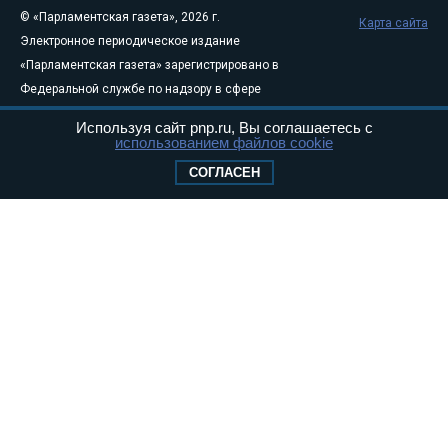
© «Парламентская газета», 2026 г.
Карта сайта
Электронное периодическое издание
«Парламентская газета» зарегистрировано в
Федеральной службе по надзору в сфере
связи, информационных технологий и
Используя сайт pnp.ru, Вы соглашаетесь с
массовых коммуникаций (Роскомнадзор) 05
использованием файлов cookie
августа 2011 года. 18+
СОГЛАСЕН
Свидетельство о регистрации Эл № ФС77-
46097
Учредитель — АНО «Парламентская газета»
Исполняющий обязанности главного
редактора — Абдуллаев М.Р.
Тел.: +7 (495) 637–69–79 E-mail:
pg@pnp.ru
«Парламентская газета» - официальное еженедельное издание
Федерального Собрания РФ. Издается с 1997 года. Учредители
газеты - Государственная Дума и Совет Федерации РФ. Официальный
публикатор федеральных конституционных законов, федеральных
законов и актов палат Федерального Собрания. «Парламентская
газета» имеет пункты печати и представительства в десяти субъектах
федерации.