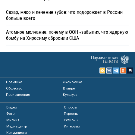
Сахар, мясо и лечение зубов: что подорожает в России
больше всего
Атомное молчание: почему в ООН «забыли», что ядерную
бомбу на Хиросиму сбросили США
Политика
Экономика
Общество
В мире
Происшествия
Культура
Видео
Опросы
Фото
Персоны
Мнения
Регионы
Медиацентр
Интервью
Колумнисты