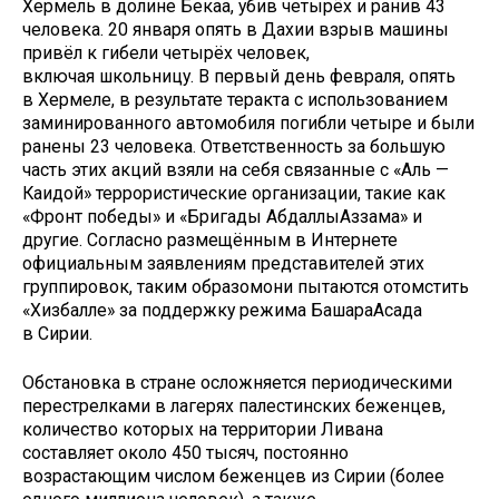
Хермель в долине Бекаа, убив четырёх и ранив 43
человека. 20 января опять в Дахии взрыв машины
привёл к гибели четырёх человек,
включая школьницу. В первый день февраля, опять
в Хермеле, в результате теракта с использованием
заминированного автомобиля погибли четыре и были
ранены 23 человека. Ответственность за большую
часть этих акций взяли на себя связанные с «Аль —
Каидой» террористические организации, такие как
«Фронт победы» и «Бригады АбдаллыАззама» и
другие. Согласно размещённым в Интернете
официальным заявлениям представителей этих
группировок, таким образомони пытаются отомстить
«Хизбалле» за поддержку режима БашараАсада
в Сирии.
Обстановка в стране осложняется периодическими
перестрелками в лагерях палестинских беженцев,
количество которых на территории Ливана
составляет около 450 тысяч, постоянно
возрастающим числом беженцев из Сирии (более