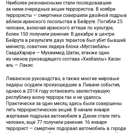
Наиболее резонансными стали последовавшие
за ними очередные акции террористов. В ноябре
террористы — смертники совершили двойной подрыв
вблизи иранского посольства в Бейруте. Погибли 25
человек, включая иранского атташе по культуре,
более 150 получили ранения. В декабре в центре
Бейрута в результате двух терактов был убит бывший
министр, советник лидера блока «Мустакбаль»
СаадаХарири — Мухаммед Шатах, атакже один
из членов руководящего состава «Хизбаллы» Хасан
аль — Лакис.
Ливанское руководство, а также многие мировые
лидеры осудили произошедшие в Ливане события,
однако в 2014 году остановить захлестнувшую
республику волну террора так и не удалось.
Практически за один месяц здесь были совершены
пять террористических акций. В начале января
жертвами подрыва автомобиля в Дахии стали пять
человек, ещё 77 получили ранения. 16 января
террорист — смертник подорвал автомобиль в городе