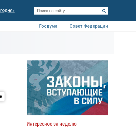
егодня»
Госдума
Совет Федерации
я
Авто
Недвижимость
Технологии
иза
Интересное за неделю