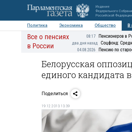
Издание
Федерального Собран
Российской Федераци
Политика
Экономика
Общество
В
Все о пенсиях
Фото
Авторы
Персоны
Мнения
Регионы
Пенсионеров в Р
08:17
Соцфонд: Средн
два дня назад
в России
Пенсию по старо
04.08.2026
Белорусская оппози
единого кандидата 
Поделиться
19.12.2013 13:39