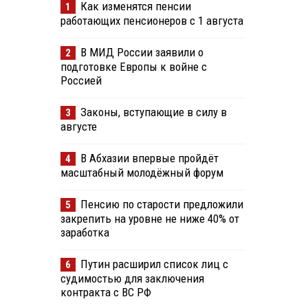
Как изменятся пенсии
1
работающих пенсионеров с 1 августа
В МИД России заявили о
2
подготовке Европы к войне с
Россией
Законы, вступающие в силу в
3
августе
В Абхазии впервые пройдёт
4
масштабный молодёжный форум
Пенсию по старости предложили
5
закрепить на уровне не ниже 40% от
заработка
Путин расширил список лиц с
6
судимостью для заключения
контракта с ВС РФ