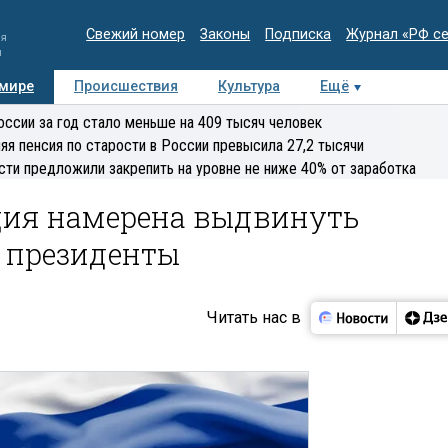
Свежий номер
Законы
Подписка
Журнал «РФ с
ия
и
 мире
Происшествия
Культура
Ещё
Медиацентр
Интервью
Колумнисты
Делова
оссии за год стало меньше на 409 тысяч человек
эксперт
яя пенсия по старости в России превысила 27,2 тысячи
сти предложили закрепить на уровне не ниже 40% от заработка
ция намерена выдвинуть
в президенты
Читать нас в