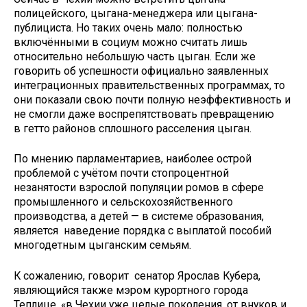
полицейского, цыгана-менеджера или цыгана-
публициста. Но таких очень мало: полностью
включёнными в социум можно считать лишь
относительно небольшую часть цыган. Если же
говорить об успешности официально заявленных
интеграционных правительственных программах, то
они показали свою почти полную неэффективность и
не смогли даже воспрепятствовать превращению
в гетто райoнов сплошного расселения цыган.
По мнению парламентариев, наиболее острой
проблемой с учётом почти стопроцентной
незанятости взрослой популяции ромов в сфере
промышленного и сельскохозяйственного
производства, а детей — в системе образования,
является наведение порядка с выплатой пособий
многодетным цыганским семьям.
К сожалению, говорит сенатор Ярослав Кубера,
являющийся также мэром курортного города
Теплице, «в Чехии уже целые поколения, от внуков и