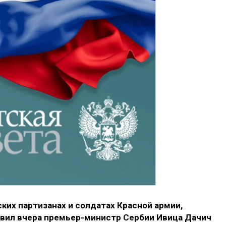
ких партизанах и солдатах Красной армии,
явил вчера премьер-министр Сербии Ивица Дачич