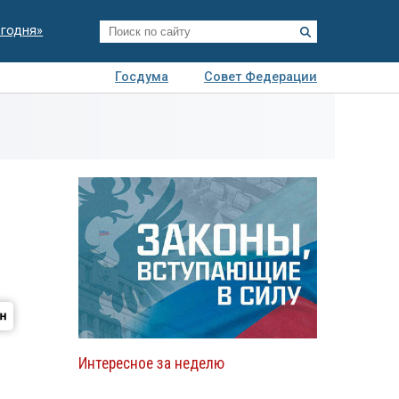
егодня»
Госдума
Совет Федерации
я
Авто
Недвижимость
Технологии
иза
Интересное за неделю