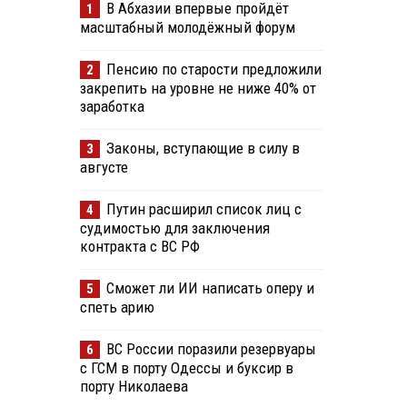
В Абхазии впервые пройдёт
1
масштабный молодёжный форум
Пенсию по старости предложили
2
закрепить на уровне не ниже 40% от
заработка
Законы, вступающие в силу в
3
августе
Путин расширил список лиц с
4
судимостью для заключения
контракта с ВС РФ
Сможет ли ИИ написать оперу и
5
спеть арию
ВС России поразили резервуары
6
с ГСМ в порту Одессы и буксир в
порту Николаева