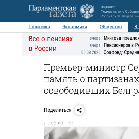
Издание
Федерального Собран
Российской Федераци
Политика
Экономика
Общество
В
Все о пенсиях
Фото
Авторы
Персоны
Мнения
Регионы
Минтруд предлож
вчера
Пенсионеров в Р
вчера
в России
Соцфонд: Средня
05.08.2026
Премьер-министр Се
память о партизанах
освободивших Белгр
Поделиться
21.10.2013 11:55