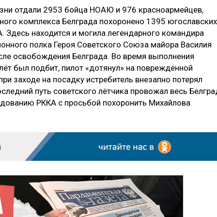
зни отдали 2953 бойца НОАЮ и 976 красноармейцев,
ного комплекса Белграда похоронено 1395 югославских
. Здесь находится и могила легендарного командира
онного полка Героя Советского Союза майора Василия
сле освобождения Белграда. Во время выполнения
лёт был подбит, пилот «дотянул» на повреждённой
при заходе на посадку истребитель внезапно потерял
последний путь советского лётчика провожал весь Белгра
ндованию РККА с просьбой похоронить Михайлова