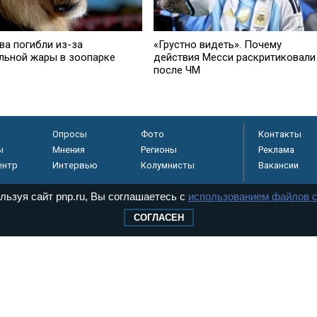
ва погибли из-за
«Грустно видеть». Почему
льной жары в зоопарке
действия Месси раскритиковали
после ЧМ
Опросы
Фото
Контакты
ы
Мнения
Регионы
Реклама
ентр
Интервью
Колумнисты
Вакансии
льзуя сайт pnp.ru, Вы соглашаетесь с
использованием файлов c
СОГЛАСЕН
регистрировано в
 технологий и
8+
.