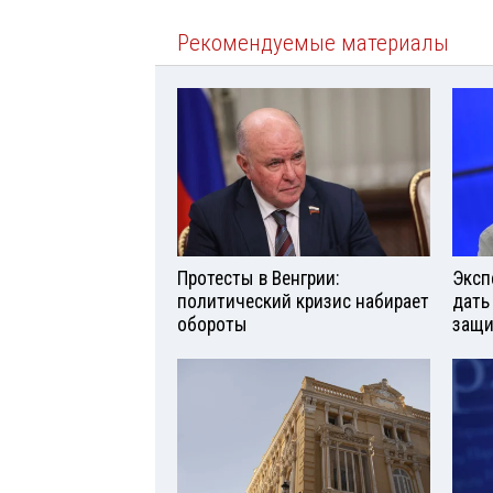
Рекомендуемые материалы
Протесты в Венгрии:
Эксп
политический кризис набирает
дать
обороты
защи