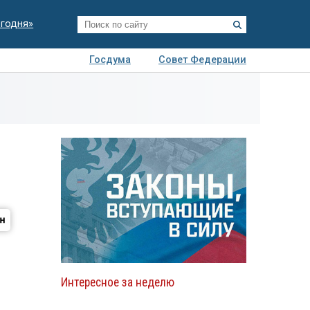
егодня»
Госдума
Совет Федерации
я
Авто
Недвижимость
Технологии
иза
Интересное за неделю