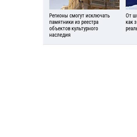
Регионы смогут исключать
От ш
памятники из реестра
как 
объектов культурного
реал
наследия