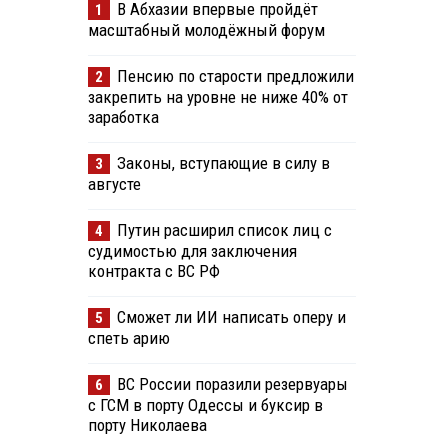
В Абхазии впервые пройдёт
1
масштабный молодёжный форум
Пенсию по старости предложили
2
закрепить на уровне не ниже 40% от
заработка
Законы, вступающие в силу в
3
августе
Путин расширил список лиц с
4
судимостью для заключения
контракта с ВС РФ
Сможет ли ИИ написать оперу и
5
спеть арию
ВС России поразили резервуары
6
с ГСМ в порту Одессы и буксир в
порту Николаева