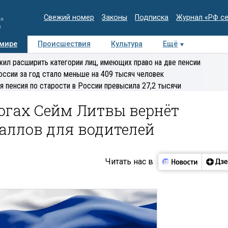
Свежий номер
Законы
Подписка
Журнал «РФ с
ия
и
 мире
Происшествия
Культура
Ещё
Медиацентр
Интервью
Колумнисты
Делова
ил расширить категории лиц, имеющих право на две пенсии
эксперт
оссии за год стало меньше на 409 тысяч человек
я пенсия по старости в России превысила 27,2 тысячи
рогах Сейм Литвы вернёт
аллов для водителей
Читать нас в