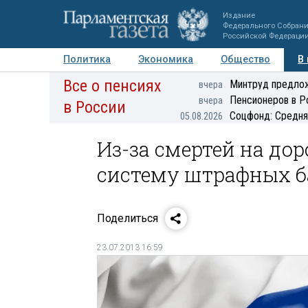
Издание
Федерального Собран
Российской Федераци
Политика
Экономика
Общество
В
Все о пенсиях
Фото
Авторы
Персоны
Мнения
Регионы
Минтруд предлож
вчера
Пенсионеров в Р
вчера
в России
Соцфонд: Средня
05.08.2026
Из-за смертей на до
систему штрафных б
Поделиться
23.07.2013 16:59