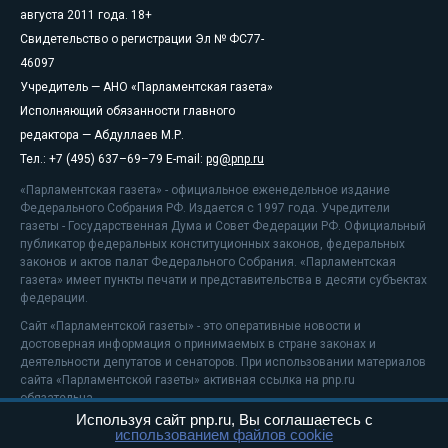
августа 2011 года. 18+
Свидетельство о регистрации Эл № ФС77-
46097
Учредитель — АНО «Парламентская газета»
Исполняющий обязанности главного
редактора — Абдуллаев М.Р.
Тел.: +7 (495) 637–69–79 E-mail:
pg@pnp.ru
«Парламентская газета» - официальное еженедельное издание
Федерального Собрания РФ. Издается с 1997 года. Учредители
газеты - Государственная Дума и Совет Федерации РФ. Официальный
публикатор федеральных конституционных законов, федеральных
законов и актов палат Федерального Собрания. «Парламентская
газета» имеет пункты печати и представительства в десяти субъектах
федерации.
Сайт «Парламентской газеты» - это оперативные новости и
достоверная информация о принимаемых в стране законах и
деятельности депутатов и сенаторов. При использовании материалов
сайта «Парламентской газеты» активная ссылка на pnp.ru
обязательна.
Используя сайт pnp.ru, Вы соглашаетесь с
На информационном ресурсе применяются
рекомендательные
использованием файлов cookie
технологии