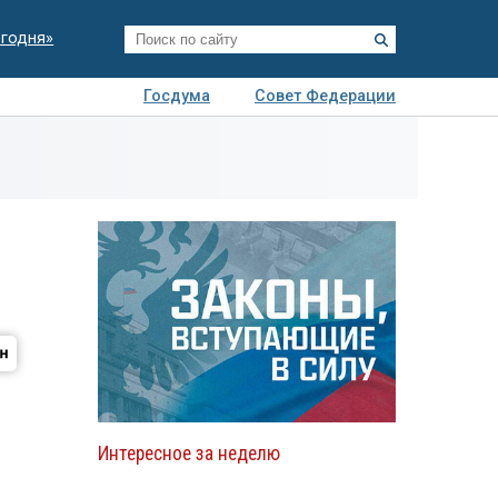
егодня»
Госдума
Совет Федерации
я
Авто
Недвижимость
Технологии
иза
Интересное за неделю