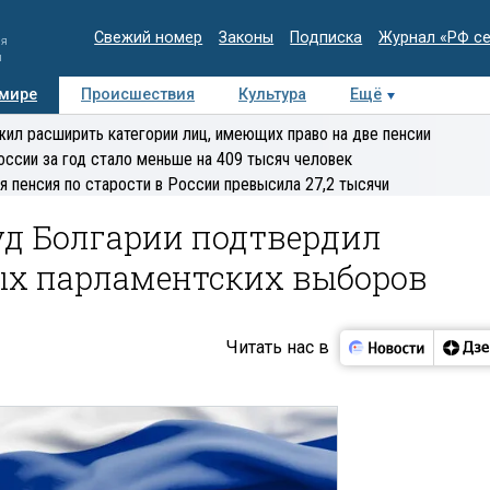
Свежий номер
Законы
Подписка
Журнал «РФ с
ия
и
 мире
Происшествия
Культура
Ещё
Медиацентр
Интервью
Колумнисты
Делова
ил расширить категории лиц, имеющих право на две пенсии
эксперт
оссии за год стало меньше на 409 тысяч человек
я пенсия по старости в России превысила 27,2 тысячи
д Болгарии подтвердил
ых парламентских выборов
Читать нас в