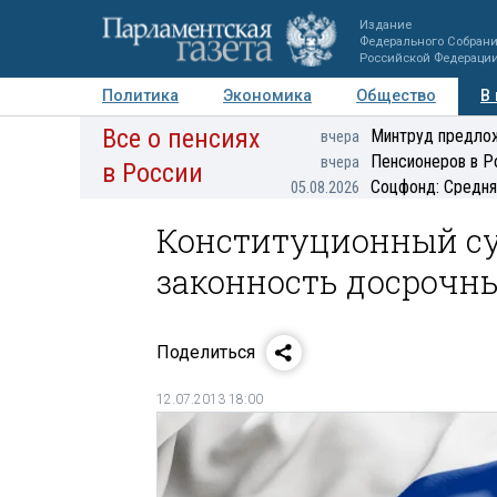
Издание
Федерального Собран
Российской Федераци
Политика
Экономика
Общество
В
Все о пенсиях
Фото
Авторы
Персоны
Мнения
Регионы
Минтруд предлож
вчера
Пенсионеров в Р
вчера
в России
Соцфонд: Средня
05.08.2026
Конституционный су
законность досрочн
Поделиться
12.07.2013 18:00