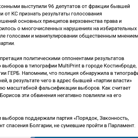
конными выступили 96 депутатов от фракции бывшей
и от КС признать результаты голосования
ушений основных принципов верховенства права и
ворилось о многочисленных нарушениях на избирательных
овле голосами и манипулировании общественным мнение
артии.
рпретация политическими оппонентами результатов
 выборов в типографии MultiPrint в городе Костинброде,
тии ГЕРБ. Напомним, что полиция обнаружила в типограф
й, в результате чего в адрес бывшей «партии власти»
 ею масштабной фальсификации выборов. Как считает
 Борисов эти обвинения негативно повлияли на его
и выборов поддержали партия «Порядок, Законность,
т спасения Болгарии, не сумевшие пройти в Парламент.