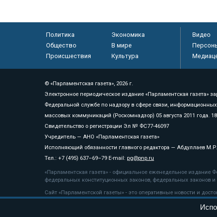
Политика
Экономика
Видео
Общество
В мире
Персон
Происшествия
Культура
Медиац
© «Парламентская газета», 2026 г.
Электронное периодическое издание «Парламентская газета» за
Федеральной службе по надзору в сфере связи, информационных
массовых коммуникаций (Роскомнадзор) 05 августа 2011 года. 1
Свидетельство о регистрации Эл № ФС77-46097
Учредитель — АНО «Парламентская газета»
Исполняющий обязанности главного редактора — Абдуллаев М.Р
Тел.: +7 (495) 637–69–79 E-mail:
pg@pnp.ru
«Парламентская газета» - официальное еженедельное издание Фе
федеральных конституционных законов, федеральных законов и а
Сайт «Парламентской газеты» - это оперативные новости и дост
«Парламентской газеты» активная ссылка на pnp.ru обязательна.
Испо
На информационном ресурсе применяются
рекомендательные т