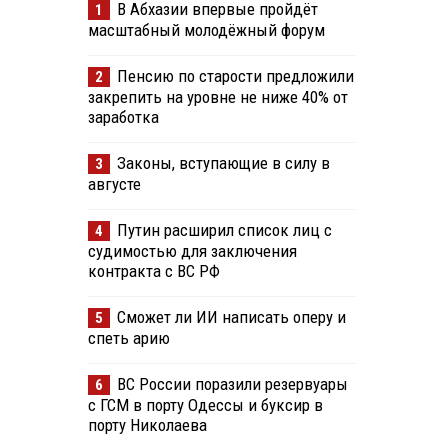
В Абхазии впервые пройдёт
1
масштабный молодёжный форум
Пенсию по старости предложили
2
закрепить на уровне не ниже 40% от
заработка
Законы, вступающие в силу в
3
августе
Путин расширил список лиц с
4
судимостью для заключения
контракта с ВС РФ
Сможет ли ИИ написать оперу и
5
спеть арию
ВС России поразили резервуары
6
с ГСМ в порту Одессы и буксир в
порту Николаева