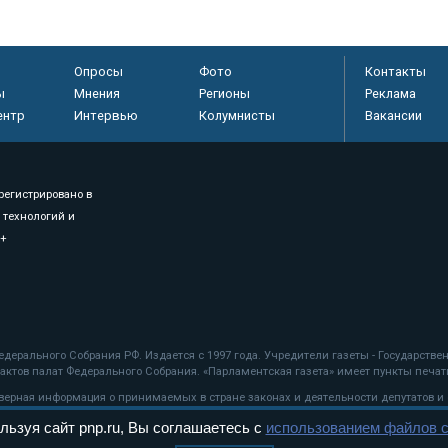
Опросы
Фото
Контакты
ы
Мнения
Регионы
Реклама
ентр
Интервью
Колумнисты
Вакансии
регистрировано в
 технологий и
8+
.
дерального Собрания РФ. Издается с 1997 года. Учредители газеты - Государств
ктов палат Федерального Собрания. «Парламентская газета» имеет пункты печати
оверная информация о принимаемых в стране законах и деятельности депутатов и
льзуя сайт pnp.ru, Вы соглашаетесь с
использованием файлов c
ехнологии