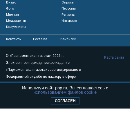
Видео
Опросы
Фото
Персоны
Мнения
Регионы
Медиацентр
Интервью
Колумнисты
Контакты
Реклама
Вакансии
© «Парламентская газета», 2026 г.
Карта сайта
Электронное периодическое издание
«Парламентская газета» зарегистрировано в
Федеральной службе по надзору в сфере
связи, информационных технологий и
Используя сайт pnp.ru, Вы соглашаетесь с
массовых коммуникаций (Роскомнадзор) 05
использованием файлов cookie
августа 2011 года. 18+
СОГЛАСЕН
Свидетельство о регистрации Эл № ФС77-
46097
Учредитель — АНО «Парламентская газета»
Исполняющий обязанности главного