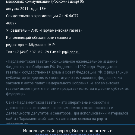
массовых коммуникаций (Роскомнадзор) 05
августа 2011 года. 18+
Свидетельство о регистрации Эл № ФС77-
46097
Учредитель — АНО «Парламентская газета»
Исполняющий обязанности главного
редактора — Абдуллаев М.Р.
Тел.: +7 (495) 637–69–79 E-mail:
pg@pnp.ru
«Парламентская газета» - официальное еженедельное издание
Федерального Собрания РФ. Издается с 1997 года. Учредители
газеты - Государственная Дума и Совет Федерации РФ. Официальный
публикатор федеральных конституционных законов, федеральных
законов и актов палат Федерального Собрания. «Парламентская
газета» имеет пункты печати и представительства в десяти субъектах
федерации.
Сайт «Парламентской газеты» - это оперативные новости и
достоверная информация о принимаемых в стране законах и
деятельности депутатов и сенаторов. При использовании материалов
сайта «Парламентской газеты» активная ссылка на pnp.ru
обязательна.
Используя сайт pnp.ru, Вы соглашаетесь с
На информационном ресурсе применяются
рекомендательные