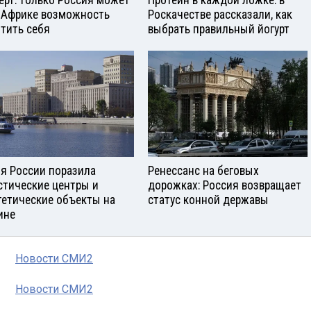
 Африке возможность
Роскачестве рассказали, как
тить себя
выбрать правильный йогурт
я России поразила
Ренессанс на беговых
стические центры и
дорожках: Россия возвращает
гетические объекты на
статус конной державы
ине
Новости СМИ2
Новости СМИ2