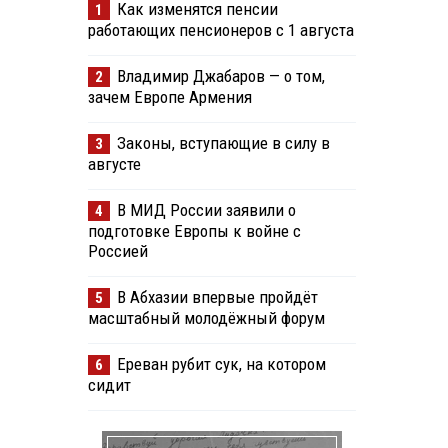
Как изменятся пенсии
1
работающих пенсионеров с 1 августа
Владимир Джабаров — о том,
2
зачем Европе Армения
Законы, вступающие в силу в
3
августе
В МИД России заявили о
4
подготовке Европы к войне с
Россией
В Абхазии впервые пройдёт
5
масштабный молодёжный форум
Ереван рубит сук, на котором
6
сидит