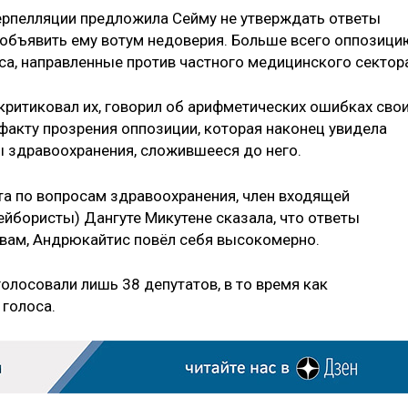
ерпелляции предложила Сейму не утверждать ответы
 объявить ему вотум недоверия. Больше всего оппозици
а, направленные против частного медицинского сектор
критиковал их, говорил об арифметических ошибках сво
 факту прозрения оппозиции, которая наконец увидела
 здравоохранения, сложившееся до него.
а по вопросам здравоохранения, член входящей
ейбористы) Дангуте Микутене сказала, что ответы
овам, Андрюкайтис повёл себя высокомерно.
голосовали лишь 38 депутатов, в то время как
 голоса.