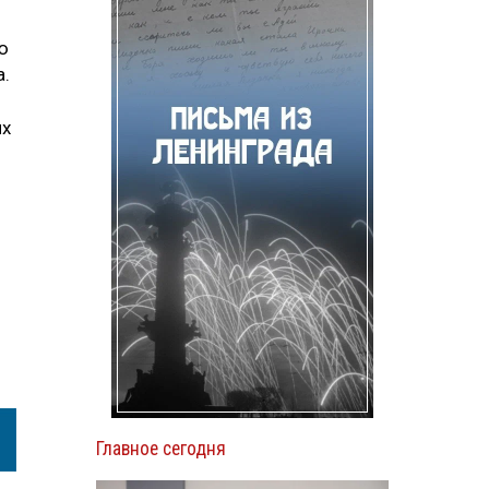
ю
а.
их
Главное сегодня