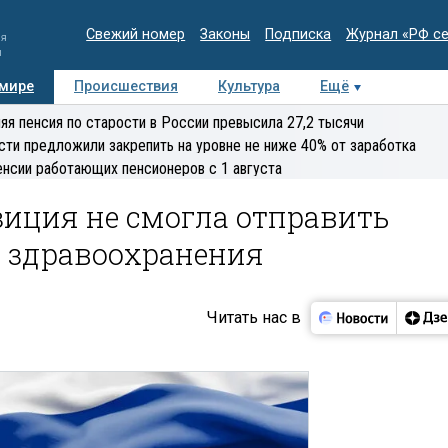
Свежий номер
Законы
Подписка
Журнал «РФ с
ия
и
 мире
Происшествия
Культура
Ещё
Медиацентр
Интервью
Колумнисты
Делова
яя пенсия по старости в России превысила 27,2 тысячи
эксперт
сти предложили закрепить на уровне не ниже 40% от заработка
енсии работающих пенсионеров с 1 августа
зиция не смогла отправить
а здравоохранения
Читать нас в