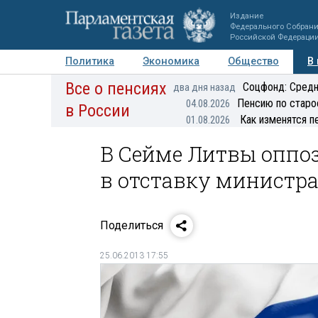
Издание
Федерального Собран
Российской Федераци
Политика
Экономика
Общество
В
Все о пенсиях
Фото
Авторы
Персоны
Мнения
Регионы
Соцфонд: Средн
два дня назад
Пенсию по старо
04.08.2026
в России
Как изменятся п
01.08.2026
В Сейме Литвы оппо
в отставку министр
Поделиться
25.06.2013 17:55