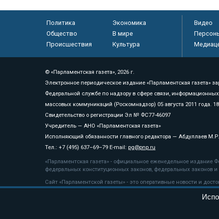
Политика
Экономика
Видео
Общество
В мире
Персон
Происшествия
Культура
Медиац
© «Парламентская газета», 2026 г.
Электронное периодическое издание «Парламентская газета» за
Федеральной службе по надзору в сфере связи, информационных
массовых коммуникаций (Роскомнадзор) 05 августа 2011 года. 1
Свидетельство о регистрации Эл № ФС77-46097
Учредитель — АНО «Парламентская газета»
Исполняющий обязанности главного редактора — Абдуллаев М.Р
Тел.: +7 (495) 637–69–79 E-mail:
pg@pnp.ru
«Парламентская газета» - официальное еженедельное издание Фе
федеральных конституционных законов, федеральных законов и а
Сайт «Парламентской газеты» - это оперативные новости и дост
«Парламентской газеты» активная ссылка на pnp.ru обязательна.
Испо
На информационном ресурсе применяются
рекомендательные т
Положение о защите персональных данных