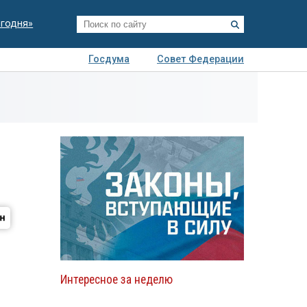
егодня»
Госдума
Совет Федерации
я
Авто
Недвижимость
Технологии
иза
Интересное за неделю