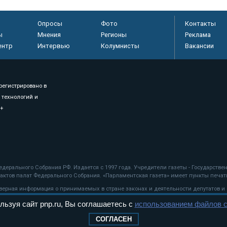
Опросы
Фото
Контакты
ы
Мнения
Регионы
Реклама
ентр
Интервью
Колумнисты
Вакансии
регистрировано в
 технологий и
8+
.
дерального Собрания РФ. Издается с 1997 года. Учредители газеты - Государств
ктов палат Федерального Собрания. «Парламентская газета» имеет пункты печати
оверная информация о принимаемых в стране законах и деятельности депутатов и
льзуя сайт pnp.ru, Вы соглашаетесь с
использованием файлов c
ехнологии
СОГЛАСЕН