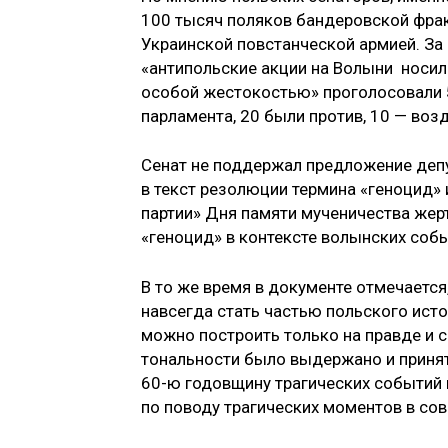
100 тысяч поляков бандеровской фрак
Украинской повстанческой армией. За 
«антипольские акции на Волыни носи
особой жестокостью» проголосовали 5
парламента, 20 были против, 10 — воз
Сенат не поддержал предложение депу
в текст резолюции термина «геноцид»
партии» Дня памяти мученичества жерт
«геноцид» в контексте волынских собы
В то же время в документе отмечается
навсегда стать частью польского ист
можно построить только на правде и 
тональности было выдержано и принят
60-ю годовщину трагических событий 
по поводу трагических моментов в со