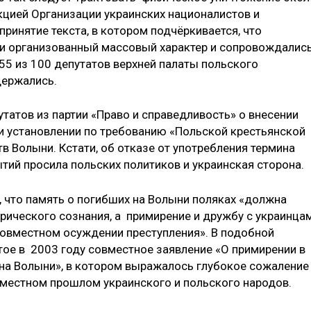
цией Организации украинских националистов и
принятие текста, в котором подчёркивается, что
ли организованный массовый характер и сопровождалис
5 из 100 депутатов верхней палаты польского
держались.
татов из партии «Право и справедливость» о внесении
 и установлении по требованию «Польской крестьянской
в Волыни. Кстати, об отказе от употребления термина
тий просила польских политиков и украинская сторона.
, что память о погибших на Волыни поляках «должна
орического сознания, а примирение и дружбу с украинца
совместном осуждении преступления». В подобной
ое в 2003 году совместное заявление «О примирении в
на Волыни», в котором выражалось глубокое сожаление
вместном прошлом украинского и польского народов.