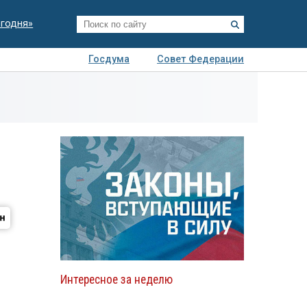
егодня»
Госдума
Совет Федерации
я
Авто
Недвижимость
Технологии
иза
Интересное за неделю