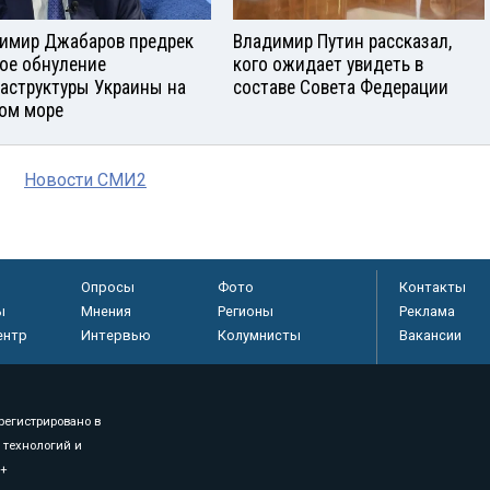
имир Джабаров предрек
Владимир Путин рассказал,
ое обнуление
кого ожидает увидеть в
аструктуры Украины на
составе Совета Федерации
ом море
Новости СМИ2
Опросы
Фото
Контакты
ы
Мнения
Регионы
Реклама
ентр
Интервью
Колумнисты
Вакансии
регистрировано в
 технологий и
8+