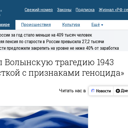
Свежий номер
Законы
Подписка
Журнал «РФ с
ия
и
 мире
Происшествия
Культура
Ещё
Медиацентр
Интервью
Колумнисты
Делова
оссии за год стало меньше на 409 тысяч человек
эксперт
яя пенсия по старости в России превысила 27,2 тысячи
сти предложили закрепить на уровне не ниже 40% от заработка
л Волынскую трагедию 1943
сткой с признаками геноцида»
Читать нас в