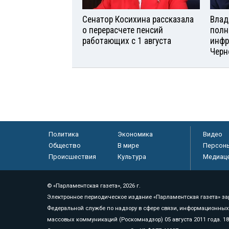
Сенатор Косихина рассказала
Влад
о перерасчете пенсий
полн
работающих с 1 августа
инфр
Черн
Политика
Экономика
Видео
Общество
В мире
Персон
Происшествия
Культура
Медиац
© «Парламентская газета», 2026 г.
Электронное периодическое издание «Парламентская газета» за
Федеральной службе по надзору в сфере связи, информационных
массовых коммуникаций (Роскомнадзор) 05 августа 2011 года. 1