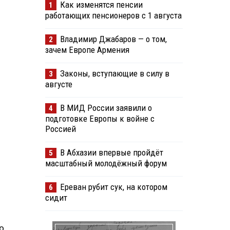
Как изменятся пенсии
1
работающих пенсионеров с 1 августа
Владимир Джабаров — о том,
2
зачем Европе Армения
Законы, вступающие в силу в
3
августе
В МИД России заявили о
4
подготовке Европы к войне с
Россией
В Абхазии впервые пройдёт
5
масштабный молодёжный форум
Ереван рубит сук, на котором
6
сидит
о