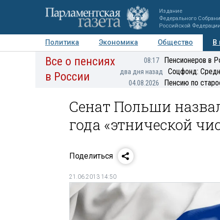
Издание
Федерального Собран
Российской Федераци
Политика
Экономика
Общество
В
Все о пенсиях
Фото
Авторы
Персоны
Мнения
Регионы
Пенсионеров в Р
08:17
Соцфонд: Средн
два дня назад
в России
Пенсию по старо
04.08.2026
Сенат Польши назва
года «этнической чи
Поделиться
21.06.2013 14:50