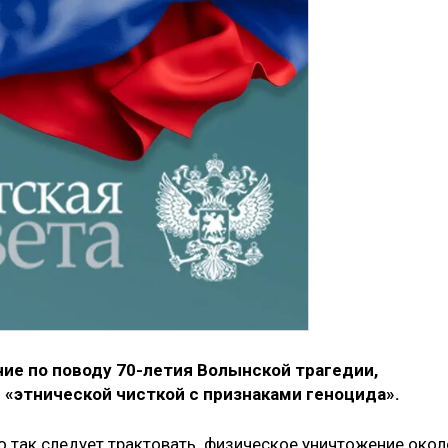
ие по поводу 70-летия Волынской трагедии,
 «этнической чисткой с признаками геноцида».
о так следует трактовать физическое уничтожение окол