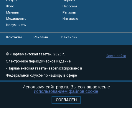
Видео
Опросы
Фото
Персоны
Мнения
Регионы
Медиацентр
Интервью
Колумнисты
Контакты
Реклама
Вакансии
© «Парламентская газета», 2026 г.
Карта сайта
Электронное периодическое издание
«Парламентская газета» зарегистрировано в
Федеральной службе по надзору в сфере
связи, информационных технологий и
Используя сайт pnp.ru, Вы соглашаетесь с
массовых коммуникаций (Роскомнадзор) 05
использованием файлов cookie
августа 2011 года. 18+
СОГЛАСЕН
Свидетельство о регистрации Эл № ФС77-
46097
Учредитель — АНО «Парламентская газета»
Исполняющий обязанности главного