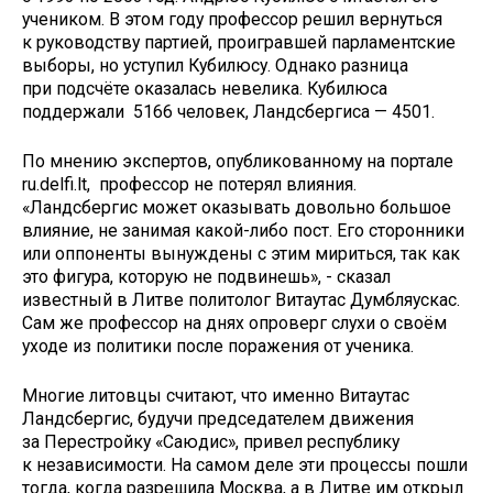
учеником. В этом году профессор решил вернуться
к руководству партией, проигравшей парламентские
выборы, но уступил Кубилюсу. Однако разница
при подсчёте оказалась невелика. Кубилюса
поддержали 5166 человек, Ландсбергиса — 4501.
По мнению экспертов, опубликованному на портале
ru.delfi.lt, профессор не потерял влияния.
«Ландсбергис может оказывать довольно большое
влияние, не занимая какой-либо пост. Его сторонники
или оппоненты вынуждены с этим мириться, так как
это фигура, которую не подвинешь», - сказал
известный в Литве политолог Витаутас Думбляускас.
Сам же профессор на днях опроверг слухи о своём
уходе из политики после поражения от ученика.
Многие литовцы считают, что именно Витаутас
Ландсбергис, будучи председателем движения
за Перестройку «Саюдис», привел республику
к независимости. На самом деле эти процессы пошли
тогда, когда разрешила Москва, а в Литве им открыл