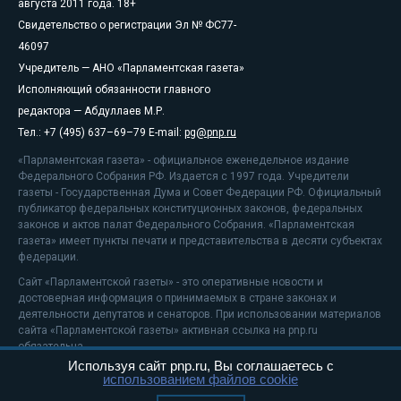
августа 2011 года. 18+
Свидетельство о регистрации Эл № ФС77-
46097
Учредитель — АНО «Парламентская газета»
Исполняющий обязанности главного
редактора — Абдуллаев М.Р.
Тел.: +7 (495) 637–69–79 E-mail:
pg@pnp.ru
«Парламентская газета» - официальное еженедельное издание
Федерального Собрания РФ. Издается с 1997 года. Учредители
газеты - Государственная Дума и Совет Федерации РФ. Официальный
публикатор федеральных конституционных законов, федеральных
законов и актов палат Федерального Собрания. «Парламентская
газета» имеет пункты печати и представительства в десяти субъектах
федерации.
Сайт «Парламентской газеты» - это оперативные новости и
достоверная информация о принимаемых в стране законах и
деятельности депутатов и сенаторов. При использовании материалов
сайта «Парламентской газеты» активная ссылка на pnp.ru
обязательна.
Используя сайт pnp.ru, Вы соглашаетесь с
На информационном ресурсе применяются
рекомендательные
использованием файлов cookie
технологии