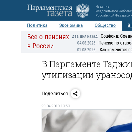
Издание
Федерального Собран
Российской Федераци
Политика
Экономика
Общество
В
Все о пенсиях
Фото
Авторы
Персоны
Мнения
Регионы
Соцфонд: Средн
два дня назад
Пенсию по старо
04.08.2026
в России
Как изменятся п
01.08.2026
В Парламенте Таджи
утилизации ураносо
Поделиться
29.04.2013 10:50