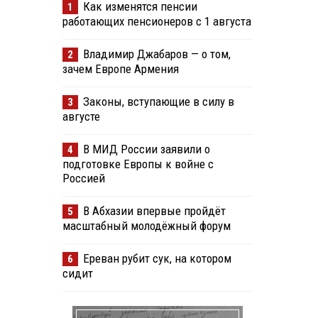
Как изменятся пенсии
1
работающих пенсионеров с 1 августа
Владимир Джабаров — о том,
2
зачем Европе Армения
Законы, вступающие в силу в
3
августе
В МИД России заявили о
4
подготовке Европы к войне с
Россией
В Абхазии впервые пройдёт
5
масштабный молодёжный форум
Ереван рубит сук, на котором
6
сидит