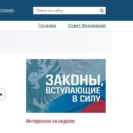
егодня»
Госдума
Совет Федерации
я
Авто
Недвижимость
Технологии
иза
Интересное за неделю