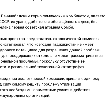
е Ленинабадским горно-химическим комбинатом, являет
СР: из урана, добытого и обогащённого здесь, был
елана первая советская атомная бомба.
ных проектов, председатель экологической комиссии
нстатировал, что «сегодня Таджикистан не имеет
 кадрового потенциала для разрешения данной проблемы
я ураносодержащих отходов не может рассматриваться
иональной проблемы, поскольку отсутствие её
ти к региональной техногенной катастрофе».
заседании экологической комиссии, пришли к единому
од силу самому решить проблему утилизации
этого необходимы совместные усилия и действия
еждународных организаций.