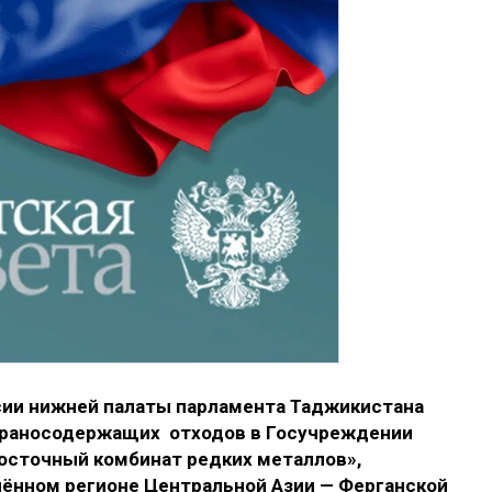
сии нижней палаты парламента Таджикистана
 ураносодержащих отходов в Госучреждении
осточный комбинат редких металлов»,
ённом регионе Центральной Азии — Ферганской