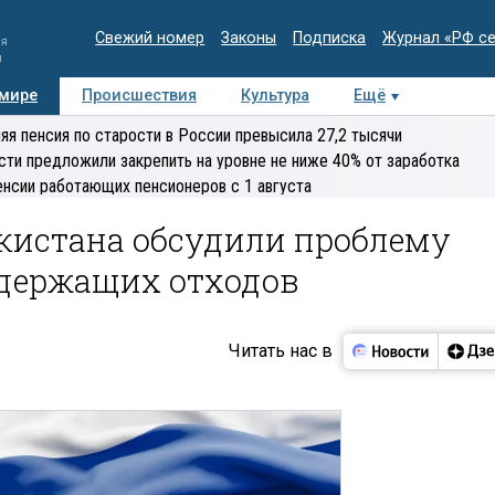
Свежий номер
Законы
Подписка
Журнал «РФ с
ия
и
 мире
Происшествия
Культура
Ещё
Медиацентр
Интервью
Колумнисты
Делова
яя пенсия по старости в России превысила 27,2 тысячи
эксперт
сти предложили закрепить на уровне не ниже 40% от заработка
енсии работающих пенсионеров с 1 августа
кистана обсудили проблему
держащих отходов
Читать нас в