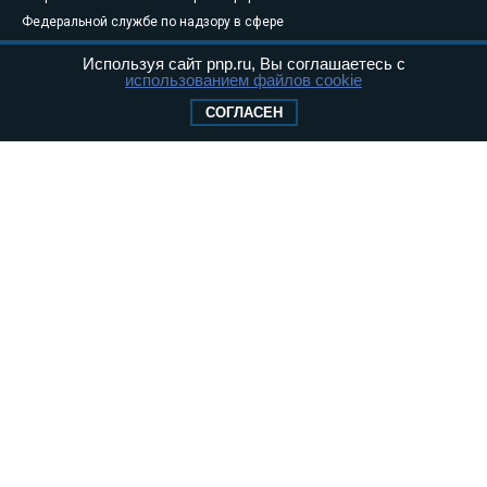
Федеральной службе по надзору в сфере
связи, информационных технологий и
Используя сайт pnp.ru, Вы соглашаетесь с
массовых коммуникаций (Роскомнадзор) 05
использованием файлов cookie
августа 2011 года. 18+
СОГЛАСЕН
Свидетельство о регистрации Эл № ФС77-
46097
Учредитель — АНО «Парламентская газета»
Исполняющий обязанности главного
редактора — Абдуллаев М.Р.
Тел.: +7 (495) 637–69–79 E-mail:
pg@pnp.ru
«Парламентская газета» - официальное еженедельное издание
Федерального Собрания РФ. Издается с 1997 года. Учредители
газеты - Государственная Дума и Совет Федерации РФ. Официальный
публикатор федеральных конституционных законов, федеральных
законов и актов палат Федерального Собрания. «Парламентская
газета» имеет пункты печати и представительства в десяти субъектах
федерации.
Сайт «Парламентской газеты» - это оперативные новости и
достоверная информация о принимаемых в стране законах и
деятельности депутатов и сенаторов. При использовании материалов