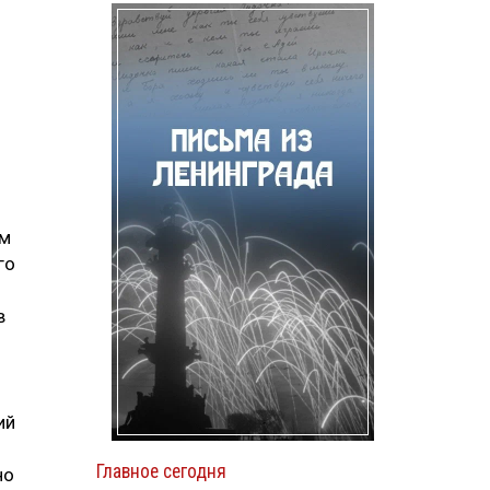
ям
го
в
ий
Главное сегодня
но