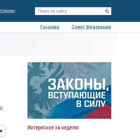
егодня»
Госдума
Совет Федерации
я
Авто
Недвижимость
Технологии
иза
с
Интересное за неделю