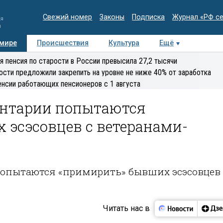
Свежий номер
Законы
Подписка
Журнал «РФ с
ия
и
 мире
Происшествия
Культура
Ещё
Медиацентр
Интервью
Колумнисты
Делова
я пенсия по старости в России превысила 27,2 тысячи
эксперт
ости предложили закрепить на уровне не ниже 40% от заработка
енсии работающих пенсионеров с 1 августа
ентарии попытаются
 эсэсовцев с ветеранами-
опытаются «примирить» бывших эсэсовцев 
Читать нас в