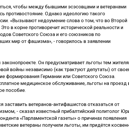
биться, чтобы между бывшими эсэсовцами и ветеранами
сь противостояние. Однако идеологию такого
ии. «Вызывают недоумение слова о том, что во Второй
 Это в корне противоречит исторической реальности и
одов Советского Союза и его союзников по
вших мир от фашизма», - говорилось в заявлении
.
 законопроекте. Он предусматривает льготы тем жител
овой войны независимо (как трактуют депутаты) от свое
ие формирования Германии или Советского Союза.
платное медицинское обслуживание, льготы на проезд 
ое пособие.
я заставить ветеранов-антифашистов отказаться от
змом, - сказал известный прибалтийский политолог Юр
пондента «Парламентской газеты» о причинах появления
советские ветераны получили льготы, им придётся косвен