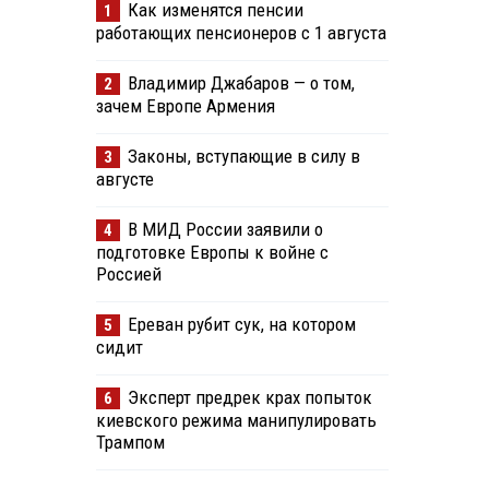
Как изменятся пенсии
1
работающих пенсионеров с 1 августа
Владимир Джабаров — о том,
2
зачем Европе Армения
Законы, вступающие в силу в
3
августе
В МИД России заявили о
4
подготовке Европы к войне с
Россией
Ереван рубит сук, на котором
5
сидит
Эксперт предрек крах попыток
6
киевского режима манипулировать
Трампом