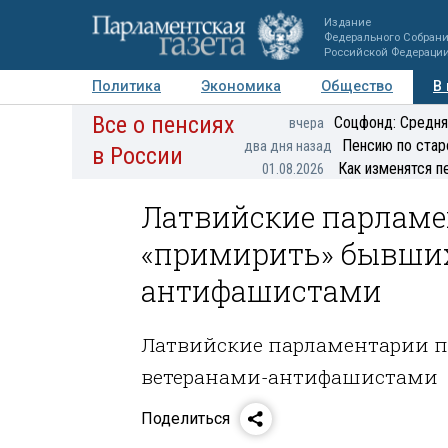
Издание
Федерального Собран
Российской Федераци
Политика
Экономика
Общество
В
Все о пенсиях
Фото
Авторы
Персоны
Мнения
Регионы
Соцфонд: Средня
вчера
Пенсию по стар
два дня назад
в России
Как изменятся п
01.08.2026
Латвийские парлам
«примирить» бывших
антифашистами
Латвийские парламентарии п
ветеранами-антифашистами
Поделиться