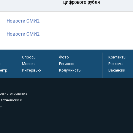
цифрового рубля
Новости СМИ2
Новости СМИ2
Опросы
Фото
Контакты
ы
Мнения
Регионы
Реклама
ентр
Интервью
Колумнисты
Вакансии
регистрировано в
 технологий и
8+
.